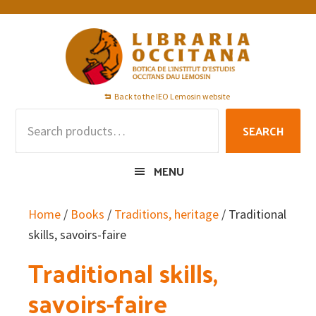
Skip
Skip
Skip
to
to
to
primary
main
footer
navigation
content
Back to the IEO Lemosin website
Search
SEARCH
for:
MENU
Home
/
Books
/
Traditions, heritage
/ Traditional
skills, savoirs-faire
Traditional skills,
savoirs-faire