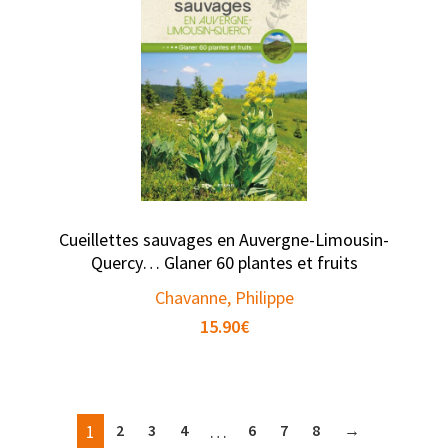
Cueillettes sauvages en Auvergne-Limousin-
Quercy… Glaner 60 plantes et fruits
Chavanne, Philippe
15.90
€
1
2
3
4
…
6
7
8
→