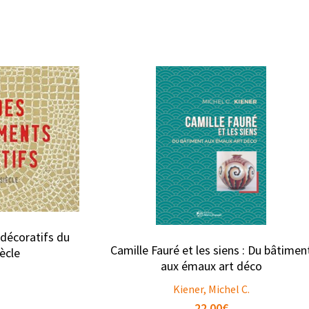
décoratifs du
Camille Fauré et les siens : Du bâtimen
iècle
aux émaux art déco
Kiener, Michel C.
22.00
€