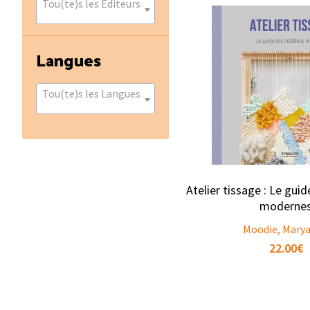
Tou(te)s les Éditeurs
Langues
Tou(te)s les Langues
Atelier tissage : Le gui
moderne
Moodie, Mary
22.00
€