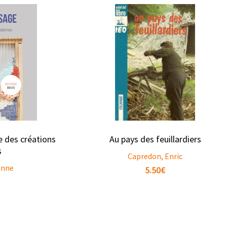
de des créations
Au pays des feuillardiers
s
Capredon, Enric
anne
5.50
€