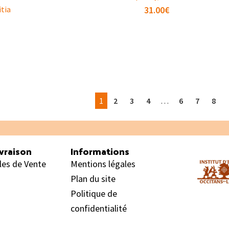
itia
31.00
€
1
2
3
4
…
6
7
8
vraison
Informations
les de Vente
Mentions légales
Plan du site
Politique de
confidentialité