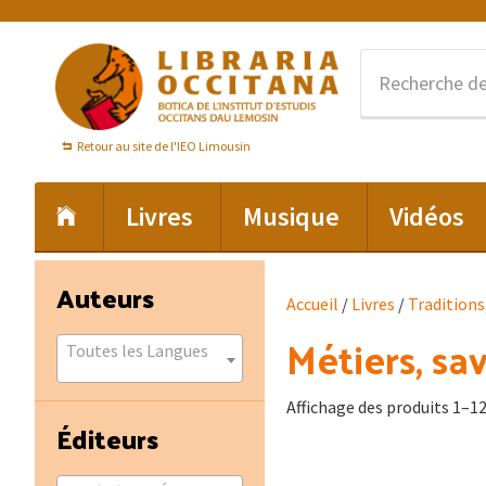
Passer
Passer
Passer
à
au
au
la
contenu
pied
navigation
principal
de
principale
page
Retour au site de l'IEO Limousin
Livres
Musique
Vidéos
Barre
Auteurs
Accueil
/
Livres
/
Traditions
latérale
Métiers, sav
principale
Toutes les Langues
Affichage des produits 1–12
Éditeurs