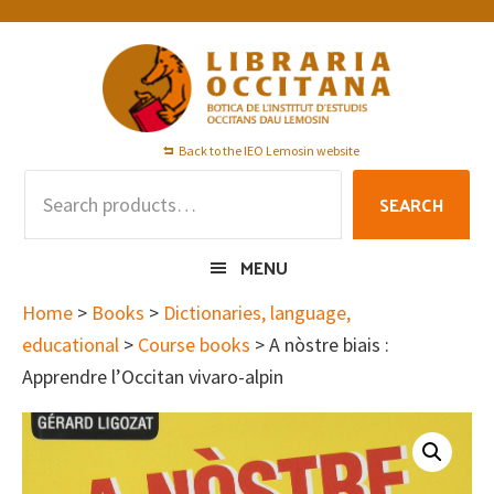
Skip
Skip
Skip
to
to
to
primary
main
footer
navigation
content
Back to the IEO Lemosin website
Search
SEARCH
for:
MENU
Home
>
Books
>
Dictionaries, language,
educational
>
Course books
> A nòstre biais :
Apprendre l’Occitan vivaro-alpin