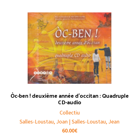
Òc-ben ! deuxième année d’occitan : Quadruple
CD-audio
Collectiu
Salles-Loustau, Joan | Salles-Loustau, Jean
60.00
€