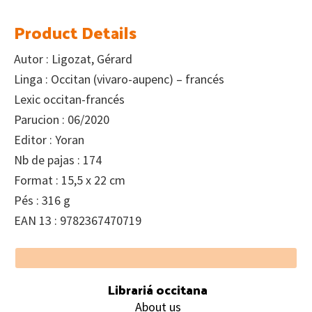
Product Details
Autor : Ligozat, Gérard
Linga : Occitan (vivaro-aupenc) – francés
Lexic occitan-francés
Parucion : 06/2020
Editor : Yoran
Nb de pajas : 174
Format : 15,5 x 22 cm
Pés : 316 g
EAN 13 : 9782367470719
Footer
Librariá occitana
About us