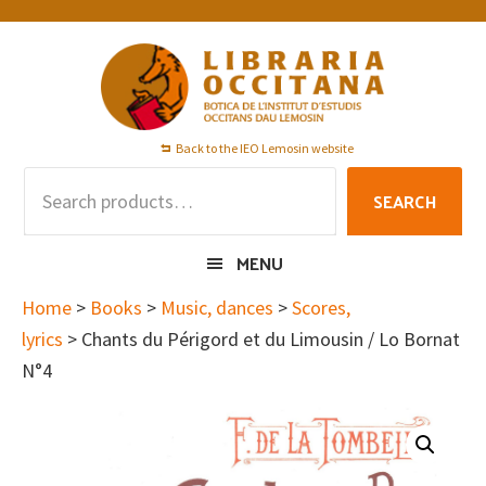
Skip
Skip
Skip
to
to
to
primary
main
footer
navigation
content
Back to the IEO Lemosin website
Search
SEARCH
for:
MENU
Home
>
Books
>
Music, dances
>
Scores,
lyrics
> Chants du Périgord et du Limousin / Lo Bornat
N°4