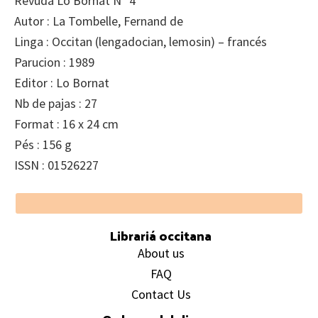
Revuda Lo Bornat N° 4
Autor : La Tombelle, Fernand de
Linga : Occitan (lengadocian, lemosin) – francés
Parucion : 1989
Editor : Lo Bornat
Nb de pajas : 27
Format : 16 x 24 cm
Pés : 156 g
ISSN : 01526227
Footer
Librariá occitana
About us
FAQ
Contact Us