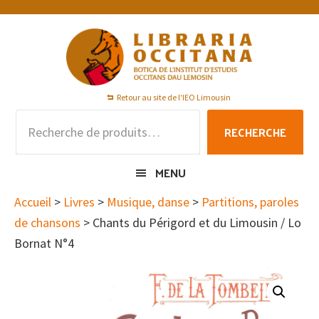
Passer
Passer
Passer
à
au
au
la
contenu
pied
navigation
principal
de
principale
page
Retour au site de l'IEO Limousin
Recherche
RECHERCHE
pour :
MENU
Accueil
>
Livres
>
Musique, danse
>
Partitions, paroles
de chansons
> Chants du Périgord et du Limousin / Lo
Bornat N°4