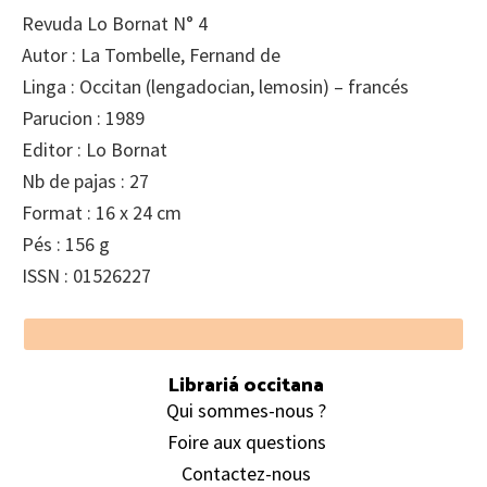
Revuda Lo Bornat N° 4
Autor : La Tombelle, Fernand de
Linga : Occitan (lengadocian, lemosin) – francés
Parucion : 1989
Editor : Lo Bornat
Nb de pajas : 27
Format : 16 x 24 cm
Pés : 156 g
ISSN : 01526227
Footer
Librariá occitana
Qui sommes-nous ?
Foire aux questions
Contactez-nous