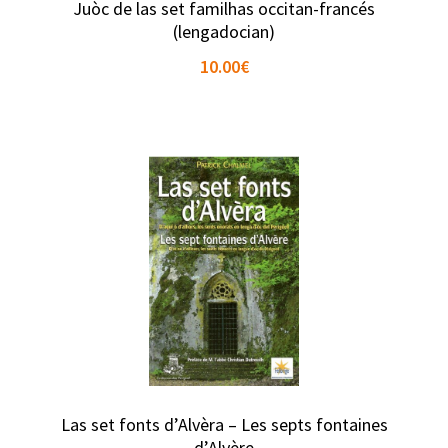
Juòc de las set familhas occitan-francés
(lengadocian)
10.00
€
Las set fonts d’Alvèra – Les septs fontaines
d’Alvère