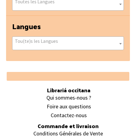
Toutes les Langues
Langues
Tou(te)s les Langues
Footer
Librariá occitana
Qui sommes-nous ?
Foire aux questions
Contactez-nous
Commande et livraison
Conditions Générales de Vente