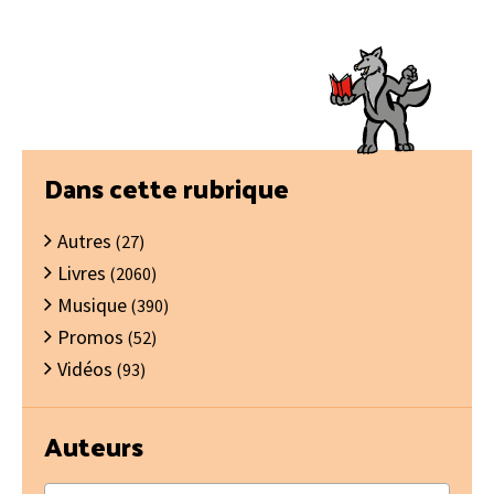
Barre
Dans cette rubrique
latérale
Autres
principale
(27)
Livres
(2060)
Musique
(390)
Promos
(52)
Vidéos
(93)
Auteurs