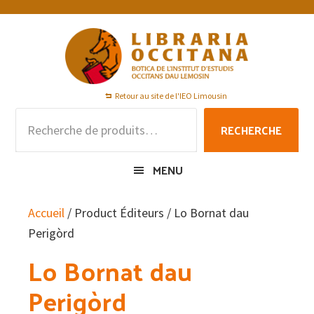
Passer
Passer
Passer
à
au
au
la
contenu
pied
navigation
principal
de
principale
page
Retour au site de l'IEO Limousin
Recherche
RECHERCHE
pour :
MENU
Accueil
/ Product Éditeurs / Lo Bornat dau
Perigòrd
Lo Bornat dau
Perigòrd