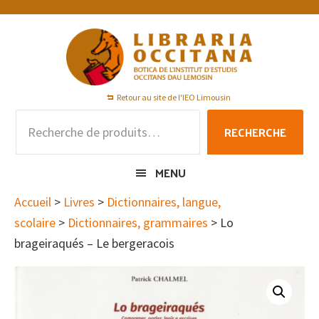
Passer
Passer
Passer
à
au
au
la
contenu
pied
navigation
principal
de
principale
page
Retour au site de l'IEO Limousin
Recherche
RECHERCHE
pour :
MENU
Accueil
>
Livres
>
Dictionnaires, langue,
scolaire
>
Dictionnaires, grammaires
> Lo
brageiraqués – Le bergeracois