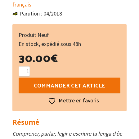
français
Parution : 04/2018
Produit Neuf
En stock, expédié sous 48h
30.00
€
quantité
de
COMMANDER CET ARTICLE
Lo
brageiraqués
Mettre en favoris
-
Le
Résumé
bergeracois
Comprener, parlar, legir e escriure la lenga d'òc