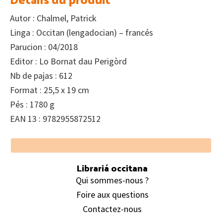
24.40€.
21.35€.
Autor : Chalmel, Patrick
Linga : Occitan (lengadocian) – francés
Parucion : 04/2018
Editor : Lo Bornat dau Perigòrd
Nb de pajas : 612
Format : 25,5 x 19 cm
Pés : 1780 g
EAN 13 : 9782955872512
Footer
Librariá occitana
Qui sommes-nous ?
Foire aux questions
Contactez-nous