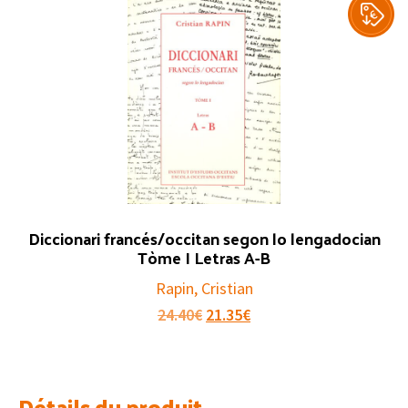
Diccionari francés/occitan segon lo lengadocian
Tòme I Letras A-B
Rapin, Cristian
Le
Le
24.40
€
21.35
€
prix
prix
initial
actuel
était :
est :
Détails du produit