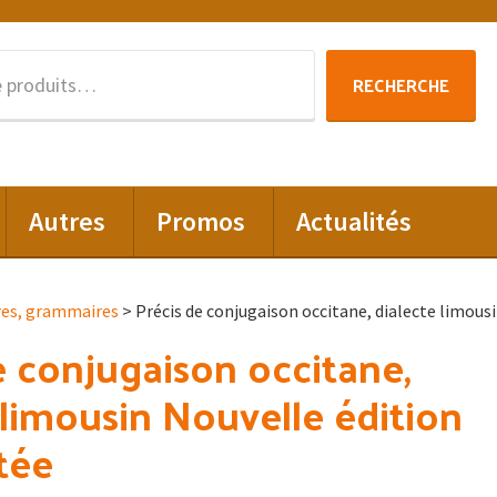
Recherche
RECHERCHE
pour :
Autres
Promos
Actualités
res, grammaires
> Précis de conjugaison occitane, dialecte limou
e conjugaison occitane,
 limousin Nouvelle édition
tée