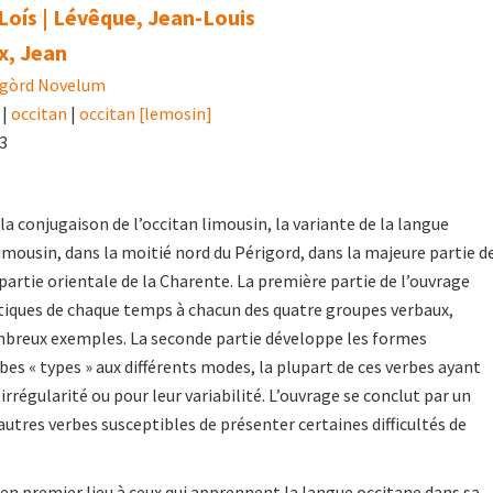
oís | Lévêque, Jean-Louis
x, Jean
igòrd Novelum
|
occitan
|
occitan [lemosin]
23
a conjugaison de l’occitan limousin, la variante de la langue
imousin, dans la moitié nord du Périgord, dans la majeure partie d
 partie orientale de la Charente. La première partie de l’ouvrage
tiques de chaque temps à chacun des quatre groupes verbaux,
ombreux exemples. La seconde partie développe les formes
bes « types » aux différents modes, la plupart de ces verbes ayant
 irrégularité ou pour leur variabilité. L’ouvrage se conclut par un
autres verbes susceptibles de présenter certaines difficultés de
en premier lieu à ceux qui apprennent la langue occitane dans sa