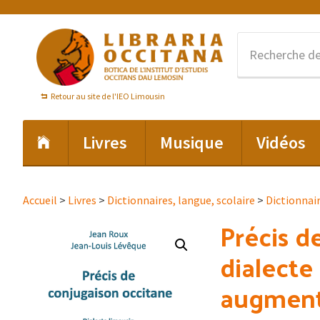
Passer
Passer
Passer
à
au
au
la
contenu
pied
navigation
principal
de
principale
page
Retour au site de l'IEO Limousin
Livres
Musique
Vidéos
Accueil
>
Livres
>
Dictionnaires, langue, scolaire
>
Dictionnai
Précis d
dialecte
augmen