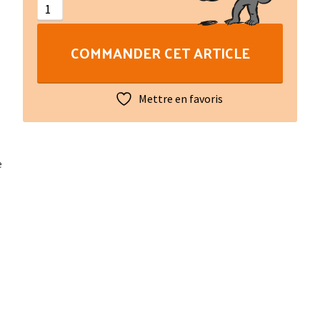
de
conjugaison
COMMANDER CET ARTICLE
occitane,
dialecte
limousin
Mettre en favoris
Nouvelle
édition
augmentée
e