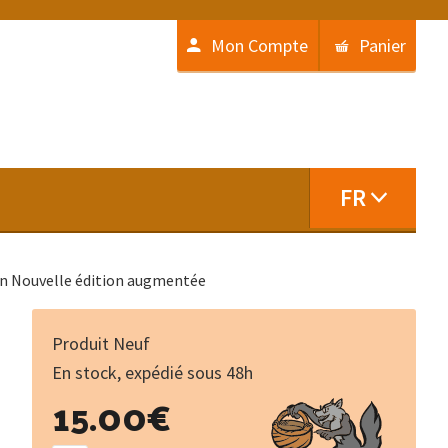
Mon Compte
Panier
FR
sin Nouvelle édition augmentée
Produit Neuf
En stock, expédié sous 48h
quantité
15.00
€
de
Précis