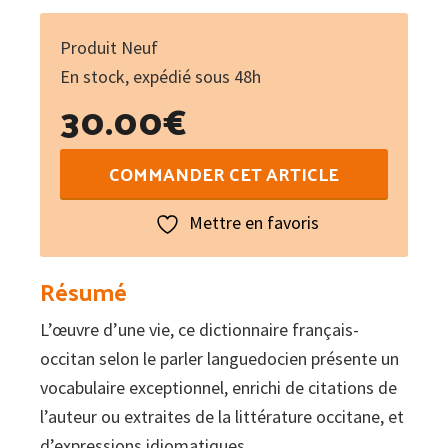
Produit Neuf
En stock, expédié sous 48h
30.00
€
quantité
COMMANDER CET ARTICLE
de
Diccionari
Mettre en favoris
francés/occitan
segon
Résumé
lo
L’œuvre d’une vie, ce dictionnaire français-
lengadocian
occitan selon le parler languedocien présente un
Tòme
vocabulaire exceptionnel, enrichi de citations de
V
l’auteur ou extraites de la littérature occitane, et
Letras
d’expressions idiomatiques.