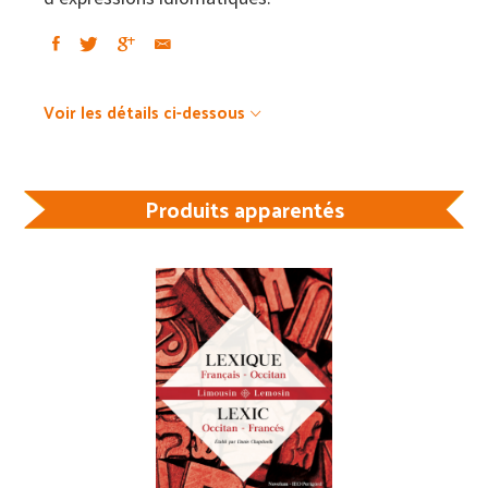
N-
O-
P-
Q
Voir les détails ci-dessous
Produits apparentés