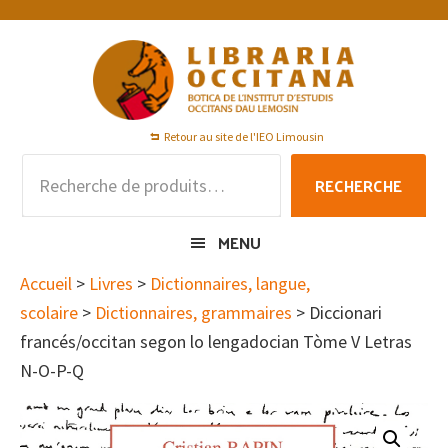
Passer
Passer
Passer
à
au
au
la
contenu
pied
navigation
principal
de
principale
page
Retour au site de l'IEO Limousin
Recherche
RECHERCHE
pour :
MENU
Accueil
>
Livres
>
Dictionnaires, langue,
scolaire
>
Dictionnaires, grammaires
> Diccionari
francés/occitan segon lo lengadocian Tòme V Letras
N-O-P-Q