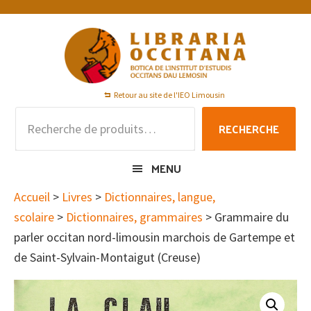
Passer
Passer
Passer
à
au
au
la
contenu
pied
navigation
principal
de
principale
page
Retour au site de l'IEO Limousin
Recherche
RECHERCHE
pour :
MENU
Accueil
>
Livres
>
Dictionnaires, langue,
scolaire
>
Dictionnaires, grammaires
> Grammaire du
parler occitan nord-limousin marchois de Gartempe et
de Saint-Sylvain-Montaigut (Creuse)