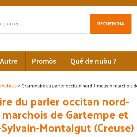
Rechercha
RECHERCHA
per
:
Autre
Promòs
Qué de nuòu ?
amaticas
> Grammaire du parler occitan nord-limousin marchois d
e du parler occitan nord-
 marchois de Gartempe et
-Sylvain-Montaigut (Creuse)