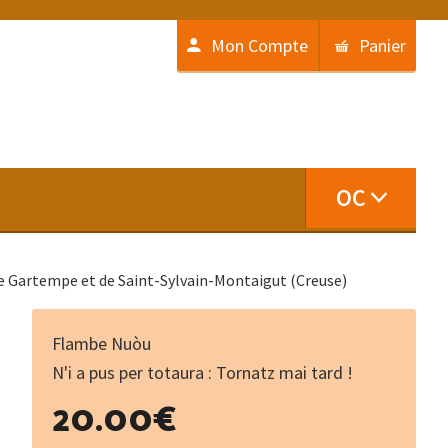
Mon Compte
Panier
OC
e Gartempe et de Saint-Sylvain-Montaigut (Creuse)
Flambe Nuòu
N'i a pus per totaura : Tornatz mai tard !
20.00
€