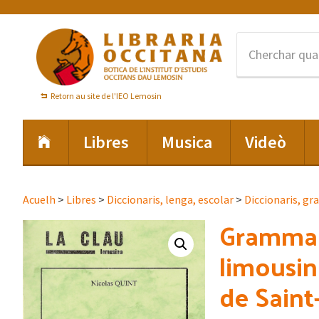
Skip
Skip
Skip
to
to
to
primary
main
footer
navigation
content
Retorn au site de l'IEO Lemosin
Libres
Musica
Videò
Acuelh
>
Libres
>
Diccionaris, lenga, escolar
>
Diccionaris, gr
Grammair
limousin
de Saint