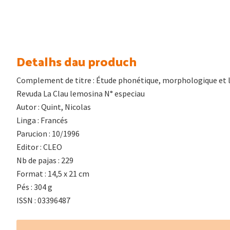
price
price
was:
is:
24.40€.
21.35€.
Detalhs dau produch
Complement de titre : Étude phonétique, morphologique et l
Revuda La Clau lemosina N° especiau
Autor : Quint, Nicolas
Linga : Francés
Parucion : 10/1996
Editor : CLEO
Nb de pajas : 229
Format : 14,5 x 21 cm
Pés : 304 g
ISSN : 03396487
Footer