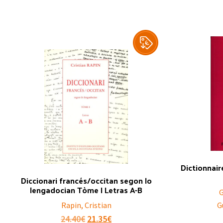
Dictionnair
Diccionari francés/occitan segon lo
lengadocian Tòme I Letras A-B
G
Rapin, Cristian
G
Original
Current
24.40
€
21.35
€