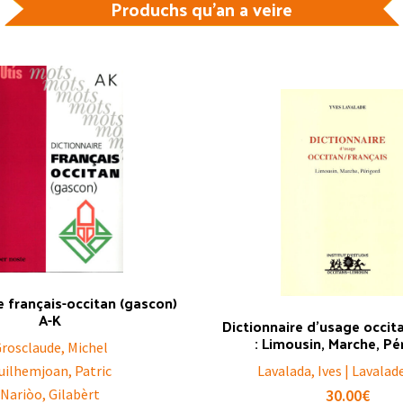
Produchs qu'an a veire
e français-occitan (gascon)
A-K
Dictionnaire d’usage occit
: Limousin, Marche, Pé
rosclaude, Michel
uilhemjoan, Patric
Lavalada, Ives | Lavalad
Nariòo, Gilabèrt
30.00
€