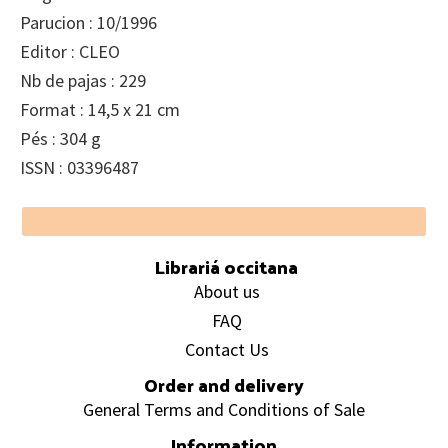
Parucion : 10/1996
Editor : CLEO
Nb de pajas : 229
Format : 14,5 x 21 cm
Pés : 304 g
ISSN : 03396487
Footer
Librariá occitana
About us
FAQ
Contact Us
Order and delivery
General Terms and Conditions of Sale
Information