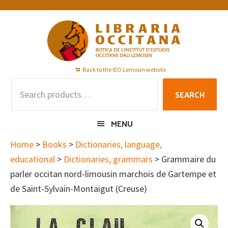
Skip
Skip
Skip
to
to
to
primary
main
footer
navigation
content
Back to the IEO Lemosin website
Search
SEARCH
for:
MENU
Home
>
Books
>
Dictionaries, language,
educational
>
Dictionaries, grammars
> Grammaire du
parler occitan nord-limousin marchois de Gartempe et
de Saint-Sylvain-Montaigut (Creuse)