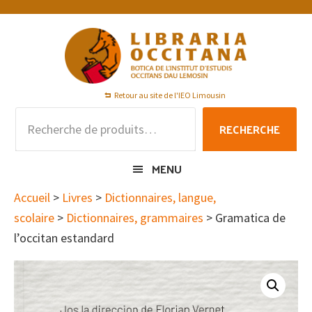
Passer
Passer
Passer
à
au
au
la
contenu
pied
navigation
principal
de
principale
page
Retour au site de l'IEO Limousin
Recherche
RECHERCHE
pour :
MENU
Accueil
>
Livres
>
Dictionnaires, langue,
scolaire
>
Dictionnaires, grammaires
> Gramatica de
l’occitan estandard