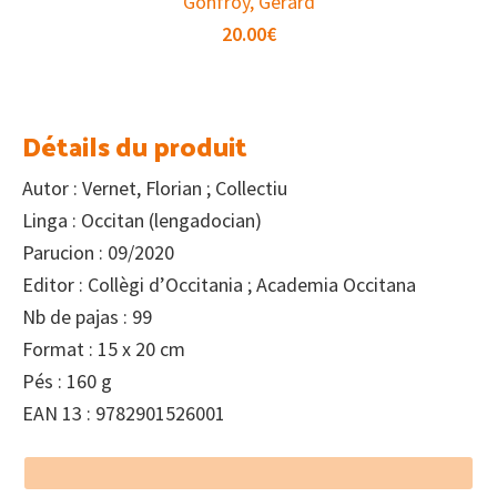
Gonfroy, Gérard
20.00
€
Détails du produit
Autor : Vernet, Florian ; Collectiu
Linga : Occitan (lengadocian)
Parucion : 09/2020
Editor : Collègi d’Occitania ; Academia Occitana
Nb de pajas : 99
Format : 15 x 20 cm
Pés : 160 g
EAN 13 : 9782901526001
Footer