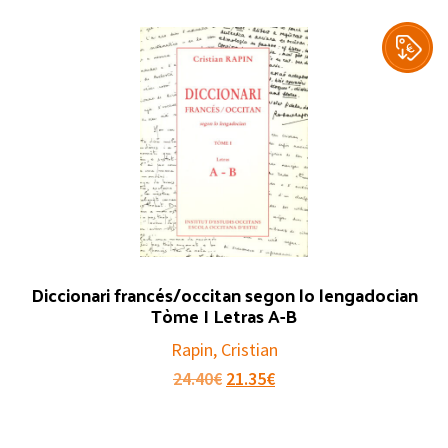
Diccionari francés/occitan segon lo lengadocian
Tòme I Letras A-B
Rapin, Cristian
Le
Le
24.40
€
21.35
€
prix
prix
initial
actuel