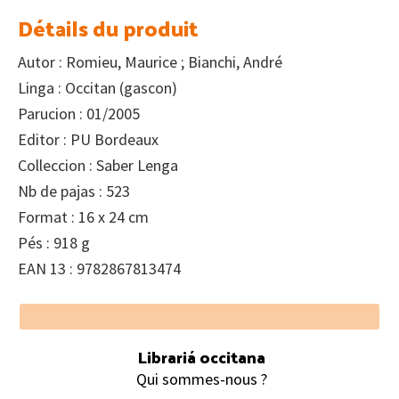
était :
est :
Détails du produit
24.40€.
21.35€.
Autor : Romieu, Maurice ; Bianchi, André
Linga : Occitan (gascon)
Parucion : 01/2005
Editor : PU Bordeaux
Colleccion : Saber Lenga
Nb de pajas : 523
Format : 16 x 24 cm
Pés : 918 g
EAN 13 : 9782867813474
Footer
Librariá occitana
Qui sommes-nous ?