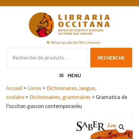
Passer
Passer
Passer
à
au
au
la
contenu
pied
navigation
principal
de
principale
page
Retour au site de l'IEO Limousin
Recherche
RECHERCHE
pour :
MENU
Accueil
>
Livres
>
Dictionnaires, langue,
scolaire
>
Dictionnaires, grammaires
> Gramatica de
l’occitan gascon contemporanèu