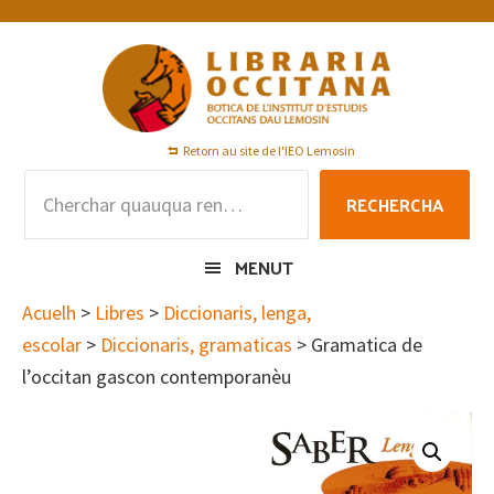
Skip
Skip
Skip
to
to
to
primary
main
footer
navigation
content
Retorn au site de l'IEO Lemosin
Rechercha
RECHERCHA
per
:
MENUT
Acuelh
>
Libres
>
Diccionaris, lenga,
escolar
>
Diccionaris, gramaticas
> Gramatica de
l’occitan gascon contemporanèu