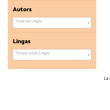
Autors
Totas las Lingas
Lingas
Tot(a)s lo(a)s Lingas
La 