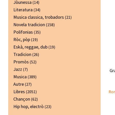
Jòunessa
(14)
Literatura
(34)
Musica classica, trobadors
(21)
Novela tradicion
(158)
Polifonias
(35)
Ròc, pòp
(19)
Eskà, reggae, dub
(19)
Tradicion
(26)
Promòs
(52)
Jazz
(7)
Gr
Musica
(389)
Autre
(27)
Libres
(2051)
Rom
Chançon
(62)
Hip hop, electrò
(23)