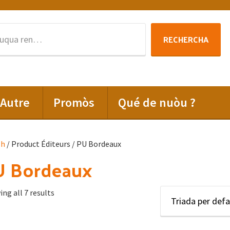
Rechercha
RECHERCHA
per
:
Autre
Promòs
Qué de nuòu ?
lh
/ Product Éditeurs / PU Bordeaux
U Bordeaux
ng all 7 results