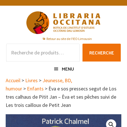
Passer
Passer
Passer
à
au
au
la
contenu
pied
navigation
principal
de
principale
page
Retour au site de l'IEO Limousin
Recherche
RECHERCHE
pour :
MENU
Accueil
>
Livres
>
Jeunesse, BD,
humour
>
Enfants
> Èva e sos pressecs segut de Los
tres calhaus de Pitit Jan – Èva et ses pêches suivi de
Les trois cailloux de Petit Jean