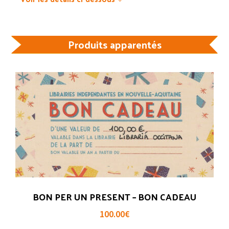
Les
trois
cailloux
Produits apparentés
de
Petit
Jean
BON PER UN PRESENT – BON CADEAU
100.00
€