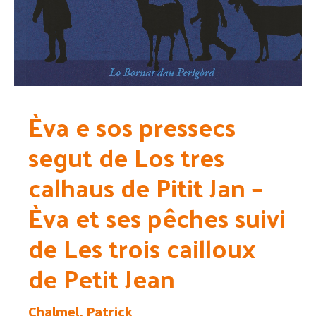
Èva e sos pressecs
segut de Los tres
calhaus de Pitit Jan –
Èva et ses pêches suivi
de Les trois cailloux
de Petit Jean
Chalmel, Patrick