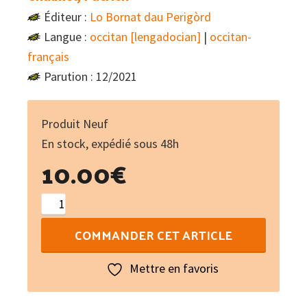
Éditeur :
Lo Bornat dau Perigòrd
Langue :
occitan [lengadocian]
|
occitan-
français
Parution : 12/2021
Produit Neuf
En stock, expédié sous 48h
10.00
€
quantité
de
COMMANDER CET ARTICLE
Èva
e
Mettre en favoris
sos
pressecs