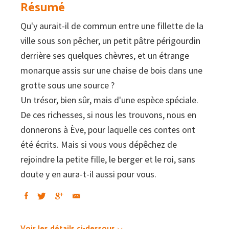
Résumé
segut
Qu'y aurait-il de commun entre une fillette de la
de
ville sous son pêcher, un petit pâtre périgourdin
Los
derrière ses quelques chèvres, et un étrange
tres
monarque assis sur une chaise de bois dans une
calhaus
grotte sous une source ?
de
Un trésor, bien sûr, mais d'une espèce spéciale.
Pitit
De ces richesses, si nous les trouvons, nous en
Jan
donnerons à Ève, pour laquelle ces contes ont
-
été écrits. Mais si vous vous dépêchez de
Èva
rejoindre la petite fille, le berger et le roi, sans
et
doute y en aura-t-il aussi pour vous.
ses
pêches
suivi
de
Voir les détails ci-dessous