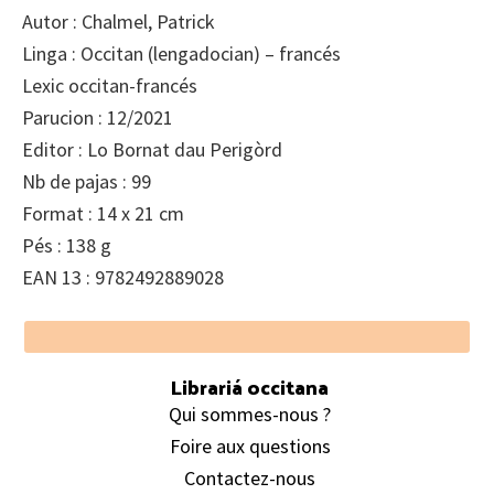
Autor : Chalmel, Patrick
Linga : Occitan (lengadocian) – francés
Lexic occitan-francés
Parucion : 12/2021
Editor : Lo Bornat dau Perigòrd
Nb de pajas : 99
Format : 14 x 21 cm
Pés : 138 g
EAN 13 : 9782492889028
Footer
Librariá occitana
Qui sommes-nous ?
Foire aux questions
Contactez-nous