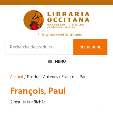
Passer
Passer
Passer
à
au
au
la
contenu
pied
navigation
principal
de
principale
page
Retour au site de l'IEO Limousin
Recherche
RECHERCHE
pour :
MENU
Accueil
/ Product Auteurs / François, Paul
François, Paul
2 résultats affichés