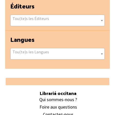
Éditeurs
Tou(te)s les Éditeurs
Langues
Tou(te)s les Langues
Footer
Librariá occitana
Qui sommes-nous ?
Foire aux questions
Contactez-nous