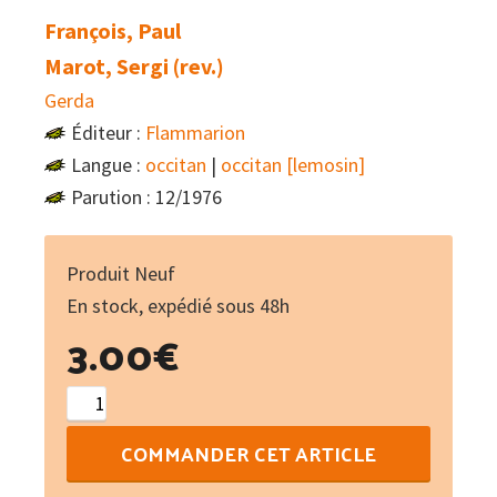
François, Paul
Marot, Sergi (rev.)
Gerda
Éditeur :
Flammarion
Langue :
occitan
|
occitan [lemosin]
Parution : 12/1976
Produit Neuf
En stock, expédié sous 48h
3.00
€
quantité
de
COMMANDER CET ARTICLE
Los