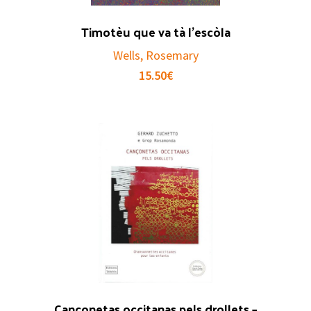
Timotèu que va tà l’escòla
Wells, Rosemary
15.50
€
Cançonetas occitanas pels drollets –