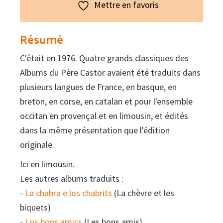
tres
Mettre en favoris
tessons
Résumé
C'était en 1976. Quatre grands classiques des
Albums du Père Castor avaient été traduits dans
plusieurs langues de France, en basque, en
breton, en corse, en catalan et pour l'ensemble
occitan en provençal et en limousin, et édités
dans la même présentation que l'édition
originale.
Ici en limousin.
Les autres albums traduits :
-
La chabra e los chabrits
(La chèvre et les
biquets)
-
Los bons amics
(Les bons amis)