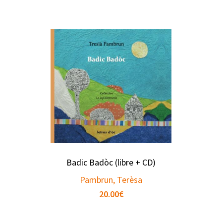
Badic Badòc (libre + CD)
Pambrun, Terèsa
20.00
€