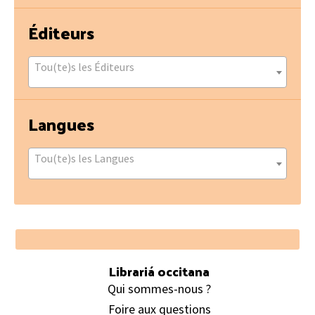
Éditeurs
Tou(te)s les Éditeurs
Langues
Tou(te)s les Langues
Footer
Librariá occitana
Qui sommes-nous ?
Foire aux questions