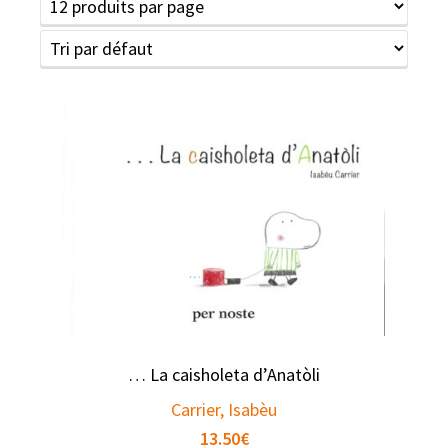
… La caisholeta d’Anatòli
Carrier, Isabèu
13.50
€