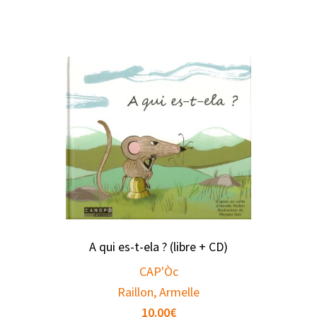
A qui es-t-ela ? (libre + CD)
CAP'Òc
Raillon, Armelle
10.00
€