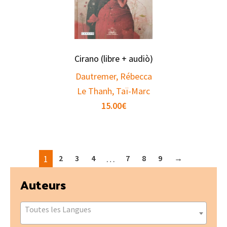
Cirano (libre + audiò)
Dautremer, Rébecca
Le Thanh, Taï-Marc
15.00
€
1
2
3
4
…
7
8
9
→
Barre
Auteurs
latérale
principale
Toutes les Langues