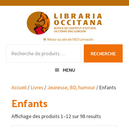
Passer
Passer
Passer
à
au
au
la
contenu
pied
navigation
principal
de
principale
page
Retour au site de l'IEO Limousin
Recherche
RECHERCHE
pour :
MENU
Accueil
/
Livres
/
Jeunesse, BD, humour
/ Enfants
Enfants
Affichage des produits 1–12 sur 98 results