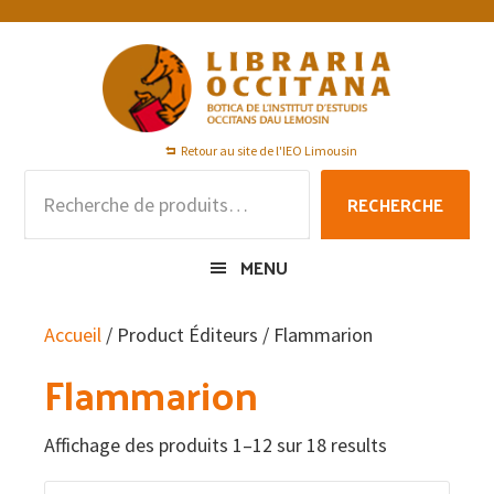
Passer
Passer
Passer
à
au
au
la
contenu
pied
navigation
principal
de
principale
page
Retour au site de l'IEO Limousin
Recherche
RECHERCHE
pour :
MENU
Accueil
/ Product Éditeurs / Flammarion
Flammarion
Affichage des produits 1–12 sur 18 results