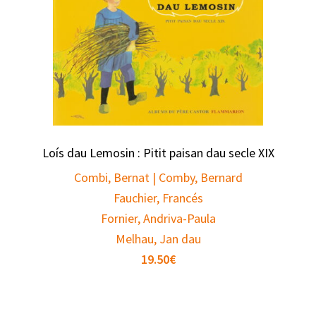
Loís dau Lemosin : Pitit paisan dau secle XIX
Combi, Bernat | Comby, Bernard
Fauchier, Francés
Fornier, Andriva-Paula
Melhau, Jan dau
19.50
€