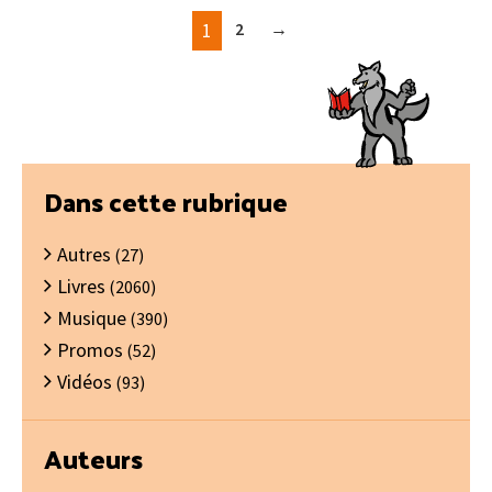
1
2
→
Barre
Dans cette rubrique
latérale
Autres
principale
(27)
Livres
(2060)
Musique
(390)
Promos
(52)
Vidéos
(93)
Auteurs