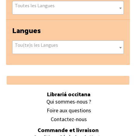
Toutes les Langues
Langues
Tou(te)s les Langues
Footer
Librariá occitana
Qui sommes-nous ?
Foire aux questions
Contactez-nous
Commande et livraison