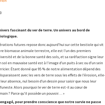
rion
20
ivers fascinant du ver de terre. Un univers au bord de
iologique.
érations futures repose donc aujourd’hui sur cette bestiole qui vit
ère biomasse animale terrestre, elle est l’un des premiers
versité et de la bonne santé des sols, et sa raréfaction signe leur
n sol en mauvaise santé est à l’image d’un puits à sec ou d’un sein
nourricier. Étant donné que 95 % de notre alimentation dépend des
disparaissent avec les vers de terre sous les effets de l’érosion, elle
eur absence, nul besoin d’un dessin pour saisir que nous leur
uneste. Alors pourquoi le ver de terre est-il au cœur de
main ? Parce qu’il possède un pouvoir… »
t engagé, pour prendre conscience que notre survie ne passe