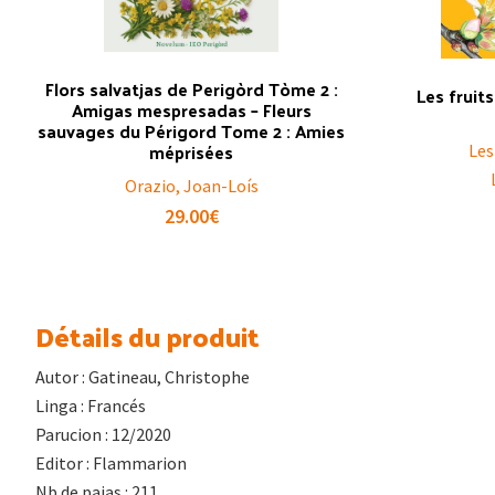
Flors salvatjas de Perigòrd Tòme 2 :
Les fruit
Amigas mespresadas – Fleurs
sauvages du Périgord Tome 2 : Amies
méprisées
Les
Orazio, Joan-Loís
29.00
€
Détails du produit
Autor : Gatineau, Christophe
Linga : Francés
Parucion : 12/2020
Editor : Flammarion
Nb de pajas : 211