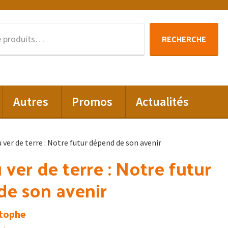
Recherche
RECHERCHE
pour :
Autres
Promos
Actualités
 ver de terre : Notre futur dépend de son avenir
 ver de terre : Notre futur
e son avenir
stophe