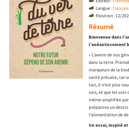
Éditeur :
Flamma
Langue :
français
Parution : 12/20
Résumé
Bienvenue dans l’un
l’anéantissement b
« L’avenir de nos gén
dans la terre. Premi
marqueurs de la biodi
santé précaire, car u
tari, il n’est plus 
sols, et que les sols 
même amplifiée par l
préparons un destin f
l’alimentation de de
Un essai, inspiré e