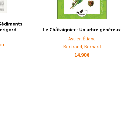
 Sédiments
Périgord
Le Châtaignier : Un arbre généreux
Astier, Éliane
in
Bertrand, Bernard
14.90
€