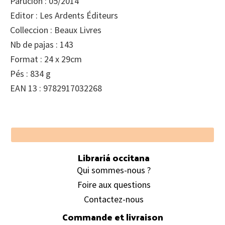
Parucion : 05/2014
Editor : Les Ardents Éditeurs
Colleccion : Beaux Livres
Nb de pajas : 143
Format : 24 x 29cm
Pés : 834 g
EAN 13 : 9782917032268
Footer
Librariá occitana
Qui sommes-nous ?
Foire aux questions
Contactez-nous
Commande et livraison