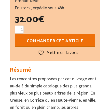
Produit Neuf
En stock, expédié sous 48h
32.00
€
quantité
de
COMMANDER CET ARTICLE
Dialogues
avec
Mettre en favoris
des
arbres
Résumé
remarquables
Les rencontres proposées par cet ouvrage vont
en
au-delà du simple catalogue des plus grands,
Limousin
plus vieux ou plus beaux arbres de la région. En
Creuse, en Corrèze ou en Haute-Vienne, en ville,
en forêt ou en plein champ, les arbres