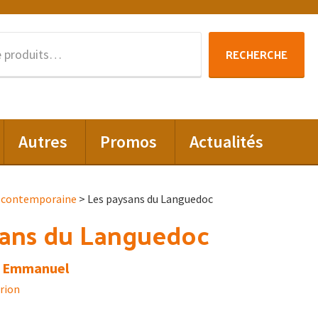
Recherche
RECHERCHE
pour :
Autres
Promos
Actualités
t contemporaine
> Les paysans du Languedoc
sans du Languedoc
, Emmanuel
rion