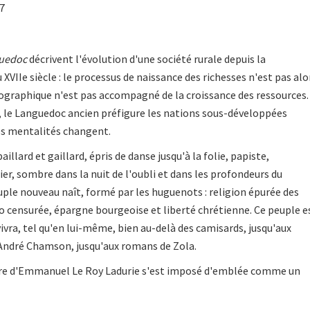
07
guedoc
décrivent l'évolution d'une société rurale depuis la
XVIIe siècle : le processus de naissance des richesses n'est pas alo
ographique n'est pas accompagné de la croissance des ressources.
, le Languedoc ancien préfigure les nations sous-développées
les mentalités changent.
aillard et gaillard, épris de danse jusqu'à la folie, papiste,
ier, sombre dans la nuit de l'oubli et dans les profondeurs du
ple nouveau naît, formé par les huguenots : religion épurée des
do censurée, épargne bourgeoise et liberté chrétienne. Ce peuple e
survivra, tel qu'en lui-même, bien au-delà des camisards, jusqu'aux
André Chamson, jusqu'aux romans de Zola.
vre d'Emmanuel Le Roy Ladurie s'est imposé d'emblée comme un