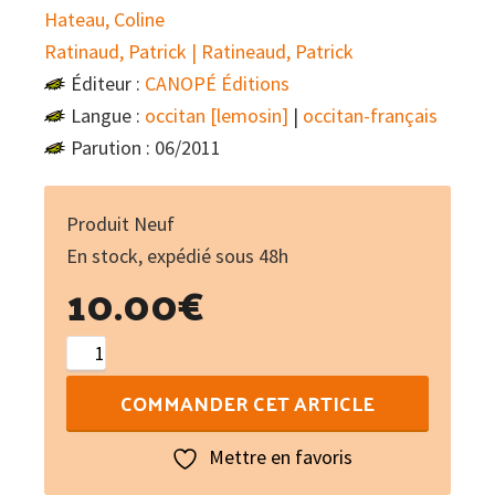
Hateau, Coline
Ratinaud, Patrick | Ratineaud, Patrick
Éditeur :
CANOPÉ Éditions
Langue :
occitan [lemosin]
|
occitan-français
Parution : 06/2011
Produit Neuf
En stock, expédié sous 48h
10.00
€
quantité
de
COMMANDER CET ARTICLE
Lo
reibeinit
Mettre en favoris
(libre