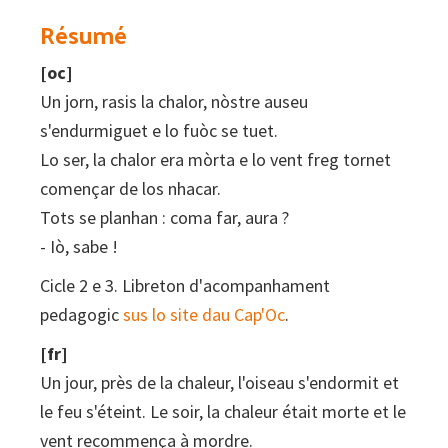
+
Résumé
CD)
[oc]
Un jorn, rasis la chalor, nòstre auseu
s'endurmiguet e lo fuòc se tuet.
Lo ser, la chalor era mòrta e lo vent freg tornet
començar de los nhacar.
Tots se planhan : coma far, aura ?
- Iò, sabe !
Cicle 2 e 3. Libreton d'acompanhament
pedagogic
sus lo site dau Cap'Oc
.
[fr]
Un jour, près de la chaleur, l'oiseau s'endormit et
le feu s'éteint. Le soir, la chaleur était morte et le
vent recommença à mordre.