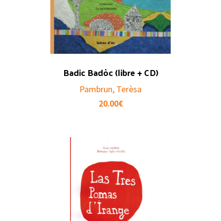
Badic Badòc (libre + CD)
Pambrun, Terèsa
20.00
€