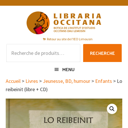
Passer
Passer
Passer
à
au
au
la
contenu
pied
navigation
principal
de
principale
page
Retour au site de l'IEO Limousin
Recherche
RECHERCHE
pour :
MENU
Accueil
>
Livres
>
Jeunesse, BD, humour
>
Enfants
> Lo
reibeinit (libre + CD)