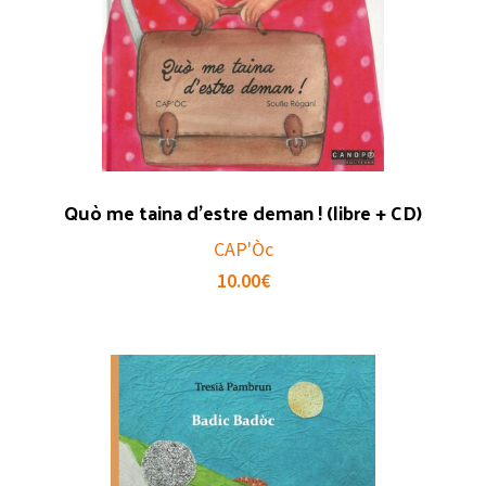
Quò me taina d’estre deman ! (libre + CD)
CAP'Òc
10.00
€