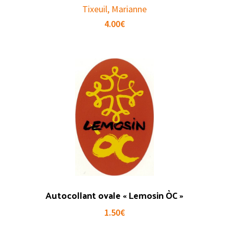
Tixeuil, Marianne
4.00
€
Autocollant ovale « Lemosin ÒC »
1.50
€