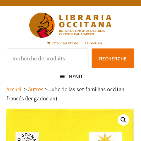
Passer
Passer
Passer
à
au
au
la
contenu
pied
navigation
principal
de
principale
page
Retour au site de l'IEO Limousin
Recherche
RECHERCHE
pour :
MENU
Accueil
>
Autres
> Juòc de las set familhas occitan-
francés (lengadocian)