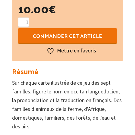
10.00
€
quantité
de
COMMANDER CET ARTICLE
Juòc
de
Mettre en favoris
las
set
Résumé
familhas
Sur chaque carte illustrée de ce jeu des sept
occitan-
familles, figure le nom en occitan languedocien,
francés
la prononciation et la traduction en français. Des
(lengadocian)
familles d'animaux de la ferme, d'Afrique,
domestiques, familiers, des forêts, de l'eau et
des airs.