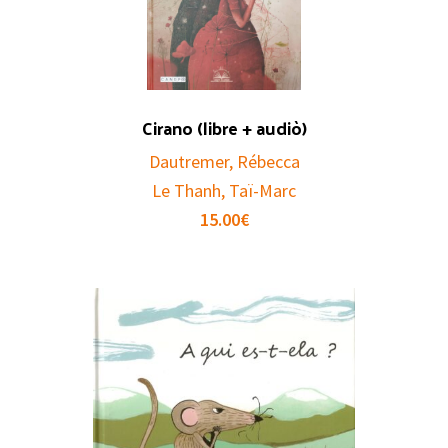
Cirano (libre + audiò)
Dautremer, Rébecca
Le Thanh, Taï-Marc
15.00
€