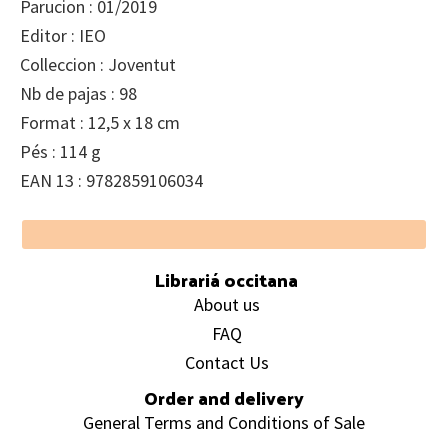
Parucion : 01/2019
Editor : IEO
Colleccion : Joventut
Nb de pajas : 98
Format : 12,5 x 18 cm
Pés : 114 g
EAN 13 : 9782859106034
Footer
Librariá occitana
About us
FAQ
Contact Us
Order and delivery
General Terms and Conditions of Sale