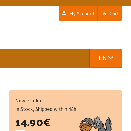
My Account
Cart
EN
New Product
In Stock, Shipped within 48h
Mes
14.90
€
mille
premiers