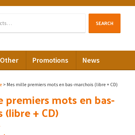
Search
SEARCH
for:
Other
Promotions
News
e
> Mes mille premiers mots en bas-marchois (libre + CD)
e premiers mots en bas-
 (libre + CD)
r