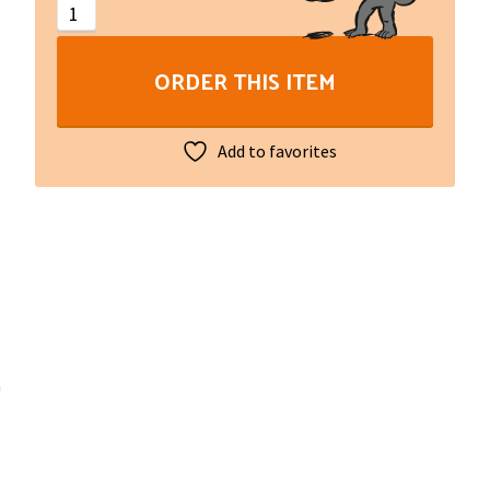
mots
en
ORDER THIS ITEM
bas-
marchois
(libre
Add to favorites
+
CD)
quantity
n