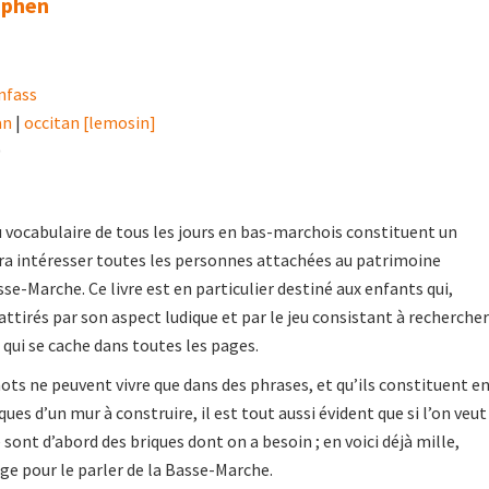
ephen
nfass
an
|
occitan [lemosin]
0
u vocabulaire de tous les jours en bas-marchois constituent un
ra intéresser toutes les personnes attachées au patrimoine
sse-Marche. Ce livre est en particulier destiné aux enfants qui,
attirés par son aspect ludique et par le jeu consistant à rechercher
 qui se cache dans toutes les pages.
 mots ne peuvent vivre que dans des phrases, et qu’ils constituent e
ques d’un mur à construire, il est tout aussi évident que si l’on veut
 sont d’abord des briques dont on a besoin ; en voici déjà mille,
age pour le parler de la Basse-Marche.