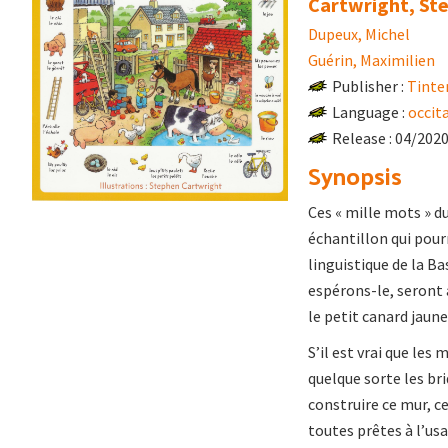
Cartwright, St
Dupeux, Michel
Guérin, Maximilien
Publisher :
Tinte
Language :
occit
Release : 04/202
Synopsis
Ces « mille mots » d
échantillon qui pour
linguistique de la Ba
espérons-le, seront 
le petit canard jaune
S’il est vrai que les
quelque sorte les bri
construire ce mur, ce
toutes prêtes à l’us