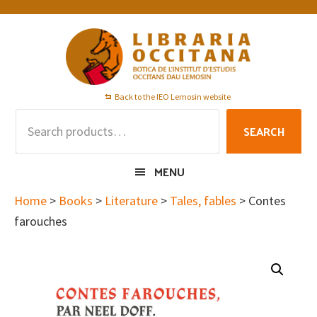
Skip
Skip
Skip
to
to
to
primary
main
footer
navigation
content
Back to the IEO Lemosin website
Search
SEARCH
for:
MENU
Home
>
Books
>
Literature
>
Tales, fables
> Contes
farouches