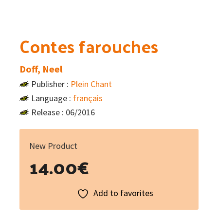
Contes farouches
Doff, Neel
Publisher :
Plein Chant
Language :
français
Release : 06/2016
New Product
14.00
€
Add to favorites