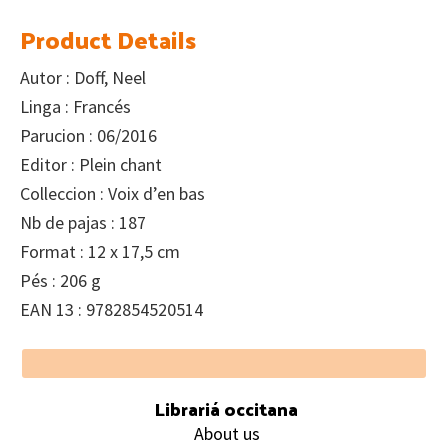
Product Details
Autor : Doff, Neel
Linga : Francés
Parucion : 06/2016
Editor : Plein chant
Colleccion : Voix d’en bas
Nb de pajas : 187
Format : 12 x 17,5 cm
Pés : 206 g
EAN 13 : 9782854520514
Footer
Librariá occitana
About us