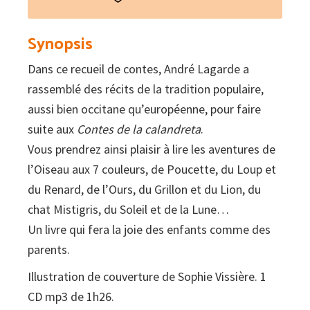
sèt
colors
Synopsis
(libre
Dans ce recueil de contes, André Lagarde a
+
rassemblé des récits de la tradition populaire,
CD)
aussi bien occitane qu’européenne, pour faire
quantity
suite aux
Contes de la calandreta
.
Vous prendrez ainsi plaisir à lire les aventures de
l’Oiseau aux 7 couleurs, de Poucette, du Loup et
du Renard, de l’Ours, du Grillon et du Lion, du
chat Mistigris, du Soleil et de la Lune…
Un livre qui fera la joie des enfants comme des
parents.
Illustration de couverture de Sophie Vissière. 1
CD mp3 de 1h26.