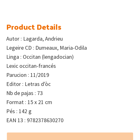
Product Details
Autor : Lagarda, Andrieu
Legeire CD : Dumeaux, Maria-Odila
Linga : Occitan (lengadocian)
Lexic occitan-francés
Parucion : 11/2019
Editor : Letras d'òc
Nb de pajas : 73
Format : 15 x 21 cm
Pés : 142 g
EAN 13 : 9782378630270
Footer