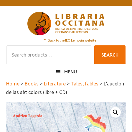
Skip
Skip
Skip
to
to
to
primary
main
footer
navigation
content
Back to the IEO Lemosin website
Search
SEARCH
for:
MENU
Home
>
Books
>
Literature
>
Tales, fables
> L’aucelon
de las sèt colors (libre + CD)