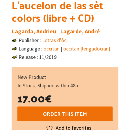
L’aucelon de las sèt
colors (libre + CD)
Lagarda, Andrieu | Lagarde, André
Publisher :
Letras d’òc
Language :
occitan
|
occitan [lengadocian]
Release : 11/2019
New Product
In Stock, Shipped within 48h
17.00
€
L'aucelon
ORDER THIS ITEM
de
las
Add to favorites