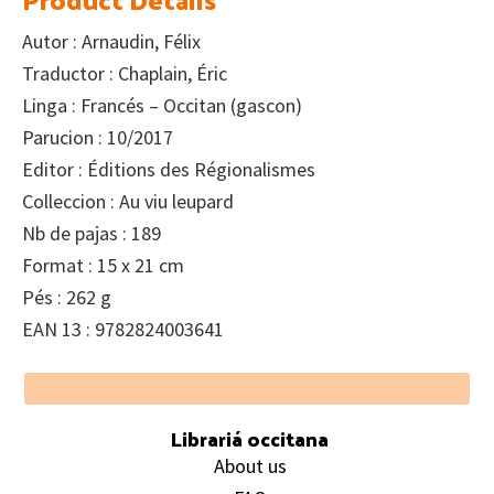
Autor : Arnaudin, Félix
Traductor : Chaplain, Éric
Linga : Francés – Occitan (gascon)
Parucion : 10/2017
Editor : Éditions des Régionalismes
Colleccion : Au viu leupard
Nb de pajas : 189
Format : 15 x 21 cm
Pés : 262 g
EAN 13 : 9782824003641
Footer
Librariá occitana
About us