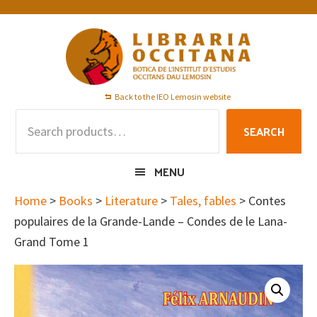
Skip
Skip
Skip
to
to
to
primary
main
footer
navigation
content
Back to the IEO Lemosin website
Search
SEARCH
for:
MENU
Home
>
Books
>
Literature
>
Tales, fables
> Contes
populaires de la Grande-Lande – Condes de le Lana-
Grand Tome 1