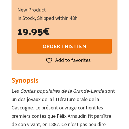
New Product
In Stock, Shipped within 48h
19.95
€
Contes
ORDER THIS ITEM
populaires
de
Add to favorites
la
Grande-
Synopsis
Lande
Les
Contes populaires de la Grande-Lande
sont
–
un des joyaux de la littérature orale de la
Condes
Gascogne. Le présent ouvrage contient les
de
premiers contes que Félix Arnaudin fit paraître
le
de son vivant, en 1887. Ce n’est pas peu dire
Lana-