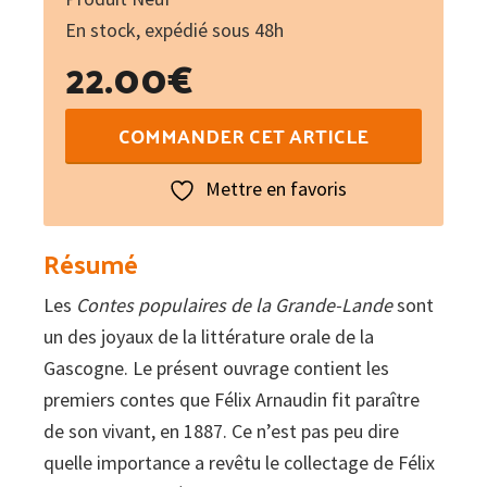
En stock, expédié sous 48h
22.00
€
quantité
COMMANDER CET ARTICLE
de
Contes
Mettre en favoris
populaires
de
Résumé
la
Les
Contes populaires de la Grande-Lande
sont
Grande-
un des joyaux de la littérature orale de la
Lande
Gascogne. Le présent ouvrage contient les
-
premiers contes que Félix Arnaudin fit paraître
Condes
de son vivant, en 1887. Ce n’est pas peu dire
de
quelle importance a revêtu le collectage de Félix
le