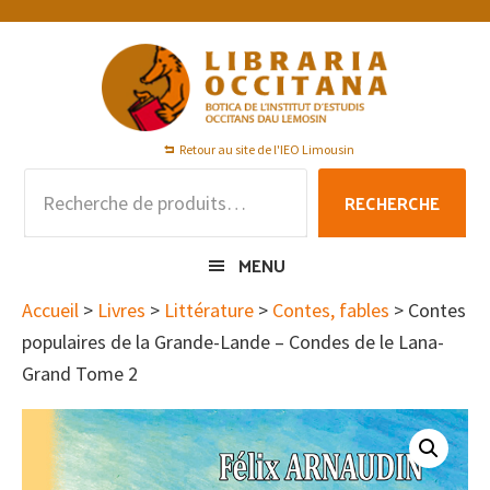
Passer
Passer
Passer
à
au
au
la
contenu
pied
navigation
principal
de
principale
page
Retour au site de l'IEO Limousin
Recherche
RECHERCHE
pour :
MENU
Accueil
>
Livres
>
Littérature
>
Contes, fables
> Contes
populaires de la Grande-Lande – Condes de le Lana-
Grand Tome 2