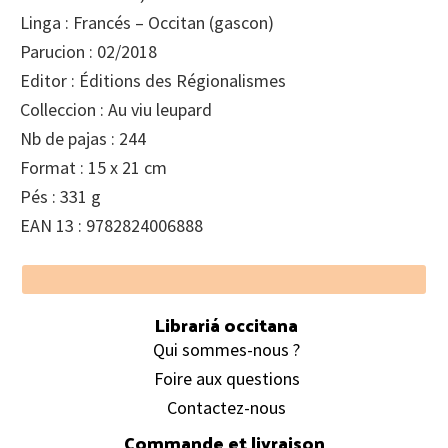
Linga : Francés – Occitan (gascon)
Parucion : 02/2018
Editor : Éditions des Régionalismes
Colleccion : Au viu leupard
Nb de pajas : 244
Format : 15 x 21 cm
Pés : 331 g
EAN 13 : 9782824006888
Footer
Librariá occitana
Qui sommes-nous ?
Foire aux questions
Contactez-nous
Commande et livraison