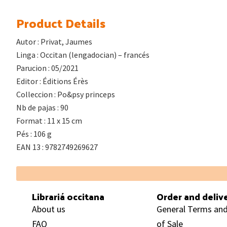
Product Details
Autor : Privat, Jaumes
Linga : Occitan (lengadocian) – francés
Parucion : 05/2021
Editor : Éditions Érès
Colleccion : Po&psy princeps
Nb de pajas : 90
Format : 11 x 15 cm
Pés : 106 g
EAN 13 : 9782749269627
Footer
Librariá occitana
Order and deliv
About us
General Terms and
FAQ
of Sale