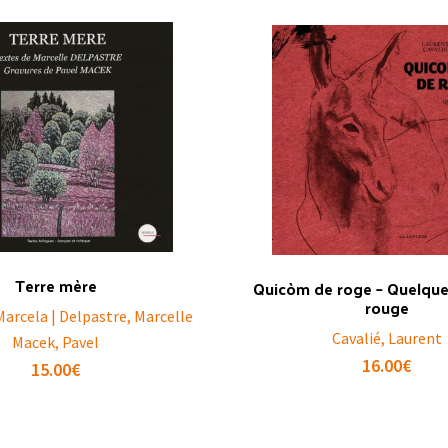
Terre mère
Quicòm de roge – Quelque
rouge
Marcela | Delpastre, Marcelle
Cavalié, Laurent
Macek, Pavel
16.00
€
15.00
€