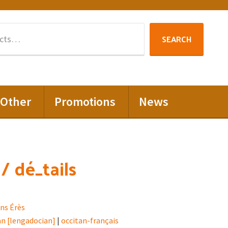
Search
SEARCH
for:
Other
Promotions
News
/ dé_tails
ons Érès
an [lengadocian]
|
occitan-français