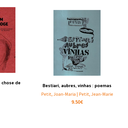
 chose de
Bestiari, aubres, vinhas : poemas
Petit, Joan-Maria | Petit, Jean-Marie
9.50
€