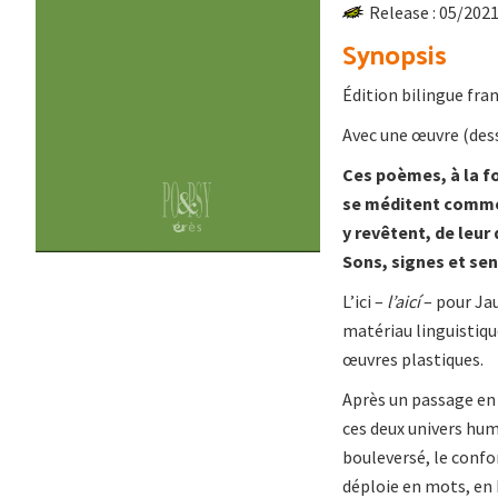
Release : 05/202
Synopsis
Édition bilingue fran
Avec une œuvre (dess
Ces poèmes, à la fo
se méditent comme 
y revêtent, de leur
Sons, signes et sen
L’ici –
l’aicí
– pour Jau
matériau linguistiqu
œuvres plastiques.
Après un passage en 
ces deux univers hum
bouleversé, le confo
déploie en mots, en 