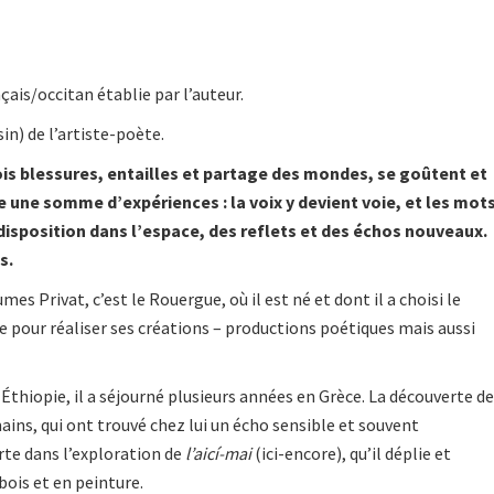
1
çais/occitan établie par l’auteur.
in) de l’artiste-poète.
is blessures, entailles et partage des mondes, se goûtent et
une somme d’expériences : la voix y devient voie, et les mot
 disposition dans l’espace, des reflets et des échos nouveaux.
s.
mes Privat, c’est le Rouergue, où il est né et dont il a choisi le
e pour réaliser ses créations – productions poétiques mais aussi
Éthiopie, il a séjourné plusieurs années en Grèce. La découverte de
ains, qui ont trouvé chez lui un écho sensible et souvent
rte dans l’exploration de
l’aicí-mai
(ici-encore), qu’il déplie et
bois et en peinture.