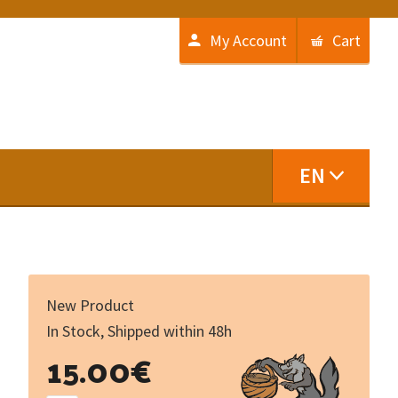
My Account
Cart
EN
New Product
In Stock, Shipped within 48h
de_talhs
15.00
€
/
dé_tails