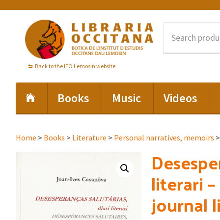
Skip
Skip
Skip
to
to
to
primary
main
footer
navigation
content
Back to the IEO Lemosin website
Books
Music
Videos
Home
>
Books
>
Literature
>
Personal narratives, memoirs
>
Desesper
literari 
journal l