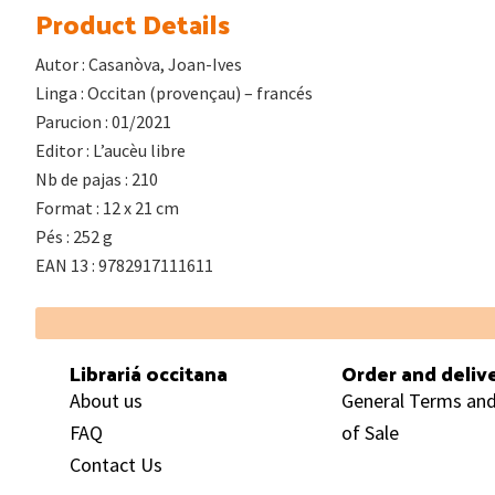
Product Details
Autor : Casanòva, Joan-Ives
Linga : Occitan (provençau) – francés
Parucion : 01/2021
Editor : L’aucèu libre
Nb de pajas : 210
Format : 12 x 21 cm
Pés : 252 g
EAN 13 : 9782917111611
Footer
Librariá occitana
Order and deliv
About us
General Terms and
FAQ
of Sale
Contact Us