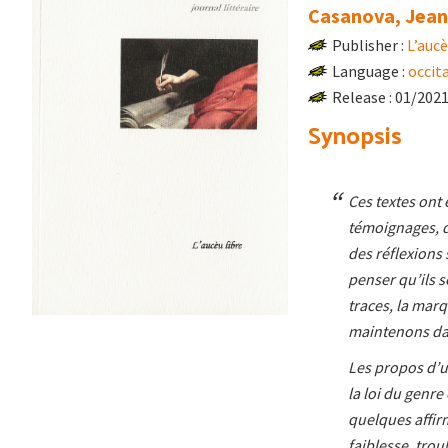
Casanova, Jean
Publisher :
L’aucè
Language :
occit
Release : 01/202
Synopsis
Ces textes ont é
témoignages, d
des réflexions 
penser qu’ils 
traces, la mar
maintenons dan
Les propos d’u
la loi du genre
quelques affir
faiblesse, troub