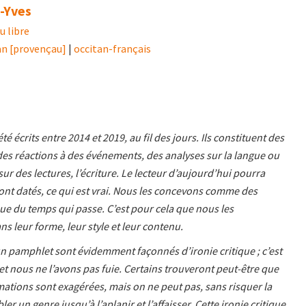
-Yves
u libre
an [provençau]
|
occitan-français
1
té écrits entre 2014 et 2019, au fil des jours. Ils constituent des
es réactions à des événements, des analyses sur la langue ou
sur des lectures, l’écriture. Le lecteur d’aujourd’hui pourra
sont datés, ce qui est vrai. Nous les concevons comme des
que du temps qui passe. C’est pour cela que nous les
s leur forme, leur style et leur contenu.
n pamphlet sont évidemment façonnés d’ironie critique ; c’est
 et nous ne l’avons pas fuie. Certains trouveront peut-être que
mations sont exagérées, mais on ne peut pas, sans risquer la
ler un genre jusqu’à l’aplanir et l’affaisser. Cette ironie critique