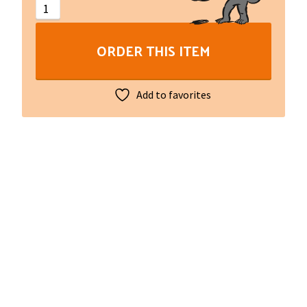
literari
-
ORDER THIS ITEM
Désespérances
salutaires,
journal
Add to favorites
littéraire
quantity