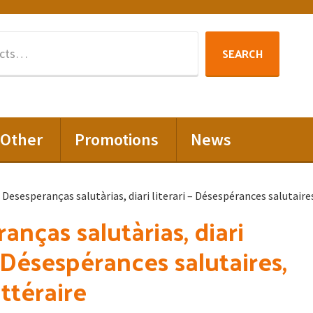
Search
SEARCH
for:
Other
Promotions
News
 Desesperanças salutàrias, diari literari – Désespérances salutaires
anças salutàrias, diari
– Désespérances salutaires,
ittéraire