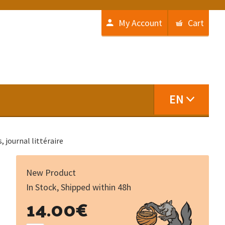
My Account
Cart
EN
, journal littéraire
New Product
In Stock, Shipped within 48h
Desesperanças
14.00
€
salutàrias,
diari