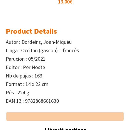
13.00
€
Product Details
Autor : Dordeins, Joan-Miquèu
Linga : Occitan (gascon) – francés
Parucion : 05/2021
Editor : Per Noste
Nb de pajas : 163
Format : 14 x 22 cm
Pés : 224 g
EAN 13 : 9782868661630
Footer
Librariá occitana