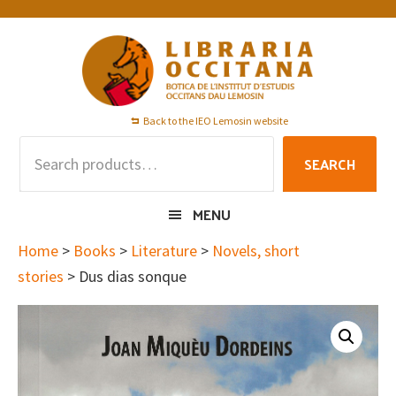
Skip
Skip
Skip
to
to
to
primary
main
footer
navigation
content
Back to the IEO Lemosin website
Search
SEARCH
for:
MENU
Home
>
Books
>
Literature
>
Novels, short
stories
> Dus dias sonque