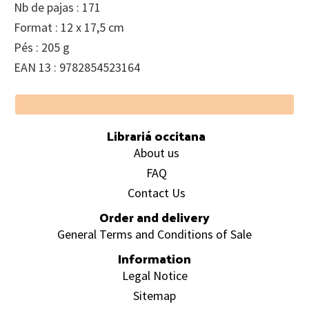
Nb de pajas : 171
Format : 12 x 17,5 cm
Pés : 205 g
EAN 13 : 9782854523164
Footer
Librariá occitana
About us
FAQ
Contact Us
Order and delivery
General Terms and Conditions of Sale
Information
Legal Notice
Sitemap