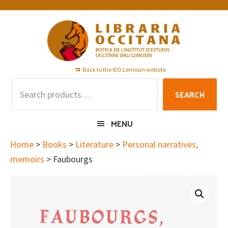
Skip
Skip
Skip
to
to
to
primary
main
footer
navigation
content
Back to the IEO Lemosin website
Search
SEARCH
for:
MENU
Home
>
Books
>
Literature
>
Personal narratives,
memoirs
> Faubourgs