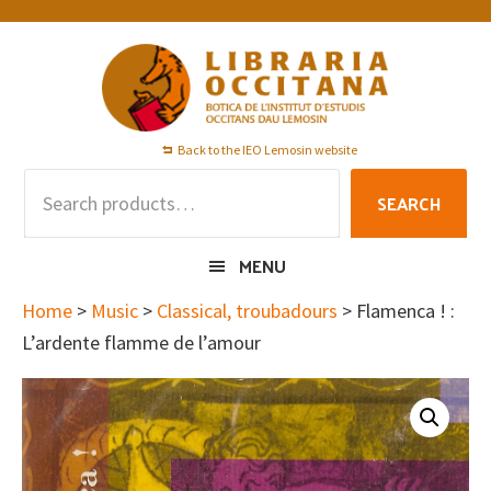
Skip
Skip
Skip
to
to
to
primary
main
footer
navigation
content
Back to the IEO Lemosin website
Search
SEARCH
for:
MENU
Home
>
Music
>
Classical, troubadours
> Flamenca ! :
L’ardente flamme de l’amour