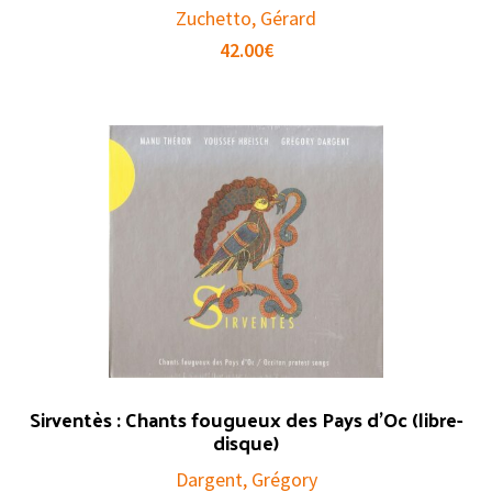
Zuchetto, Gérard
42.00
€
Sirventès : Chants fougueux des Pays d’Oc (libre-
disque)
Dargent, Grégory