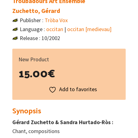
Troubadours Art Ensemble
Zuchetto, Gérard
Publisher :
Tròba Vox
Language :
occitan
|
occitan [medievau]
Release : 10/2002
New Product
15.00
€
Add to favorites
Synopsis
Gérard Zuchetto & Sandra Hurtado-Ròs :
Chant, compositions