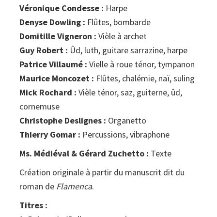
Véronique Condesse :
Harpe
Denyse Dowling :
Flûtes, bombarde
Domitille Vigneron :
Vièle à archet
Guy Robert :
Ûd, luth, guitare sarrazine, harpe
Patrice Villaumé :
Vielle à roue ténor, tympanon
Maurice Moncozet :
Flûtes, chalémie, naï, suling
Mick Rochard :
Vièle ténor, saz, guiterne, ûd,
cornemuse
Christophe Deslignes :
Organetto
Thierry Gomar :
Percussions, vibraphone
Ms. Médiéval & Gérard Zuchetto :
Texte
Création originale à partir du manuscrit dit du
roman de
Flamenca
.
Titres :