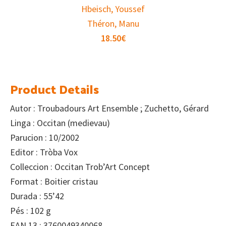
Hbeisch, Youssef
Théron, Manu
18.50
€
Product Details
Autor : Troubadours Art Ensemble ; Zuchetto, Gérard
Linga : Occitan (medievau)
Parucion : 10/2002
Editor : Tròba Vox
Colleccion : Occitan Trob’Art Concept
Format : Boitier cristau
Durada : 55’42
Pés : 102 g
EAN 13 : 3760049340068