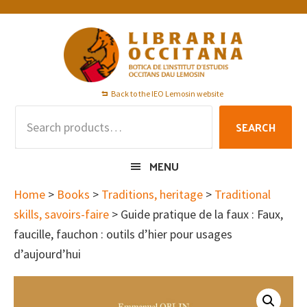
Skip
Skip
Skip
to
to
to
primary
main
footer
navigation
content
Back to the IEO Lemosin website
Search
SEARCH
for:
MENU
Home
>
Books
>
Traditions, heritage
>
Traditional
skills, savoirs-faire
> Guide pratique de la faux : Faux,
faucille, fauchon : outils d’hier pour usages
d’aujourd’hui