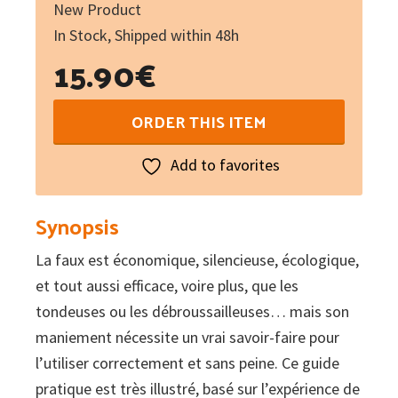
New Product
In Stock, Shipped within 48h
15.90
€
Guide
ORDER THIS ITEM
pratique
de
Add to favorites
la
faux
Synopsis
:
La faux est économique, silencieuse, écologique,
Faux,
et tout aussi efficace, voire plus, que les
faucille,
tondeuses ou les débroussailleuses… mais son
fauchon
maniement nécessite un vrai savoir-faire pour
:
l’utiliser correctement et sans peine. Ce guide
outils
pratique est très illustré, basé sur l’expérience de
d'hier