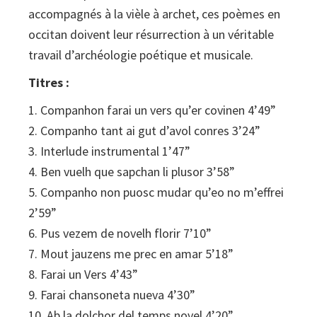
accompagnés à la vièle à archet, ces poèmes en
occitan doivent leur résurrection à un véritable
travail d’archéologie poétique et musicale.
Titres :
1. Companhon farai un vers qu’er covinen 4’49”
2. Companho tant ai gut d’avol conres 3’24”
3. Interlude instrumental 1’47”
4. Ben vuelh que sapchan li plusor 3’58”
5. Companho non puosc mudar qu’eo no m’effrei
2’59”
6. Pus vezem de novelh florir 7’10”
7. Mout jauzens me prec en amar 5’18”
8. Farai un Vers 4’43”
9. Farai chansoneta nueva 4’30”
10. Ab la dolchor del temps novel 4’20”