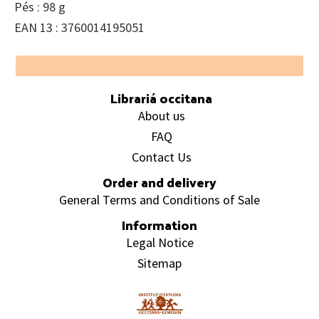
Pés : 98 g
EAN 13 : 3760014195051
Footer
Librariá occitana
About us
FAQ
Contact Us
Order and delivery
General Terms and Conditions of Sale
Information
Legal Notice
Sitemap