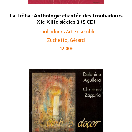
La Tròba : Anthologie chantée des troubadours
XIe-XIIIe siècles 3 (5 CD)
Troubadours Art Ensemble
Zuchetto, Gérard
42.00
€