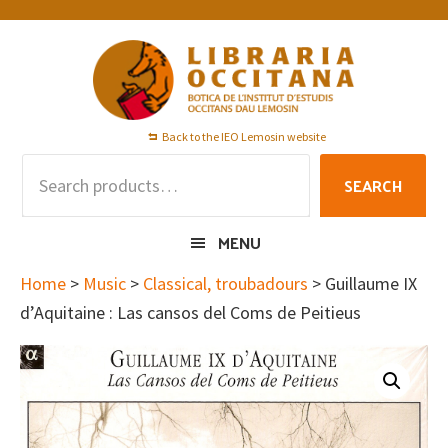
Skip
Skip
Skip
to
to
to
primary
main
footer
navigation
content
Back to the IEO Lemosin website
Search
SEARCH
for:
MENU
Home
>
Music
>
Classical, troubadours
> Guillaume IX
d’Aquitaine : Las cansos del Coms de Peitieus