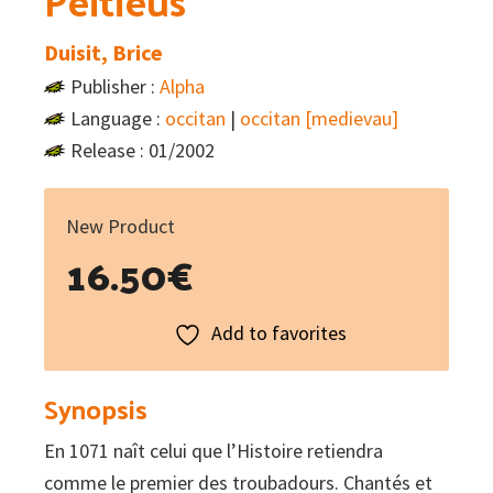
Peitieus
Duisit, Brice
Publisher :
Alpha
Language :
occitan
|
occitan [medievau]
Release : 01/2002
New Product
16.50
€
Add to favorites
Synopsis
En 1071 naît celui que l’Histoire retiendra
comme le premier des troubadours. Chantés et