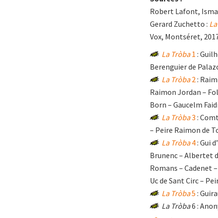
Robert Lafont, Ismaë
Gerard Zuchetto :
La
Vox, Montséret, 2017
La Tròba
1
: Guil
Berenguier de Palazo
La Tròba
2
: Raim
Raimon Jordan – Fol
Born – Gaucelm Faid
La Tròba
3
: Comt
– Peire Raimon de T
La Tròba
4
: Gui 
Brunenc – Albertet d
Romans – Cadenet – 
Uc de Sant Circ – Pe
La Tròba
5
: Guir
La Tròba
6 : Ano