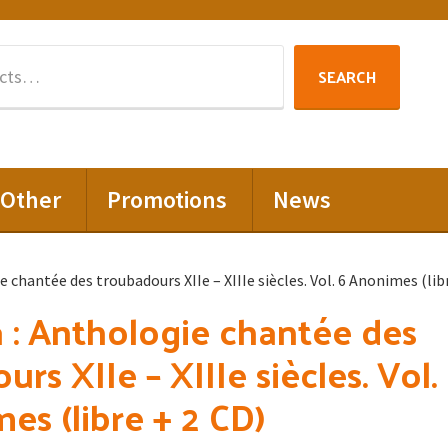
Search
SEARCH
for:
Other
Promotions
News
 chantée des troubadours XIIe – XIIIe siècles. Vol. 6 Anonimes (lib
 : Anthologie chantée des
rs XIIe – XIIIe siècles. Vol.
es (libre + 2 CD)