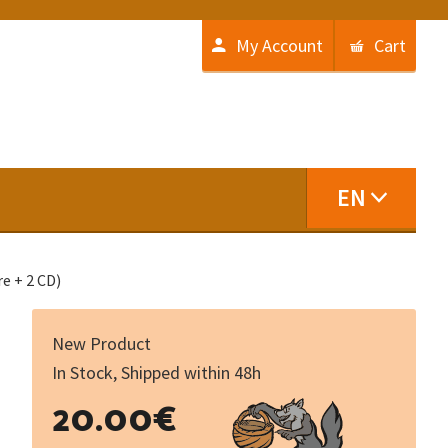
My Account
Cart
EN
re + 2 CD)
New Product
In Stock, Shipped within 48h
La
20.00
€
Tròba
: