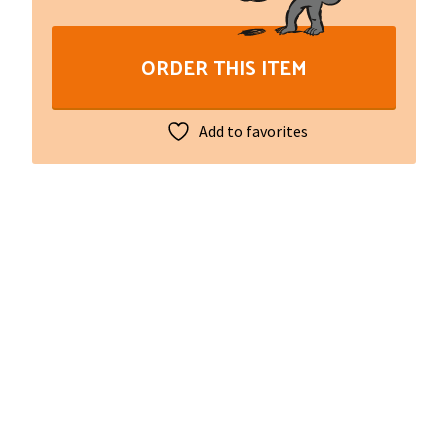
Anthologie
chantée
ORDER THIS ITEM
des
troubadours
XIIe
Add to favorites
-
XIIIe
siècles.
Vol.
6
Anonimes
(libre
+
2
CD)
quantity