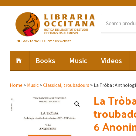
Skip
Skip
Skip
to
to
to
primary
main
footer
navigation
content
Back to the IEO Lemosin website
Books
Music
Videos
Home
>
Music
>
Classical, troubadours
> La Tròba : Anthologie
La Tròba
troubadou
6 Anonim