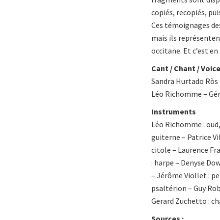
copiés, recopiés, pui
Ces témoignages des
mais ils représenten
occitane. Et c’est en
Cant / Chant / Voic
Sandra Hurtado Ròs –
Léo Richomme – Gér
Instruments
Léo Richomme : oud, n
guiterne – Patrice Vi
citole – Laurence Fr
: harpe – Denyse Dowl
– Jérôme Viollet : pe
psaltérion – Guy Rob
Gerard Zuchetto : ch
Sources :