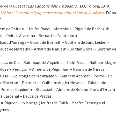
l de la Cuesta :
Las Cançons dels Trobadors
, IEO, Tolosa, 1979.
 Tròba : L’invention lyrique des troubadours XIIe-XIIIe siècles
, Tròba
.
hem de Peiteus – Jaufre Rudel – Marcabru – Rigaut de Berbezilh –
l – Peire d’Alvernha – Bernart de Ventadorn
baut d’Aurenga – Giraut de Bornelh – Guilhem de Sant Leidier –
quet de Marselha – Arnaut de Maruelh – Jordan Bonel – Bertran d
it
essa de Dia – Raimbaut de Vaqueiras – Peire Vidal – Guilhem Magr
olosa – Perdigon – Aimeric de Peguilhan – Raimon de Miraval
d’Ussel – Lo Monge de Montaudon – Guilhem Ademar – Peirol – Uc
e Sisteron – Pistoleta – Guilhem Augier Novelas – Falquet de
Pons de Capduelh – Blacasset – Aimeric de Belenoi Pons d’Ortafa 
ire Cardenal – Daude de Pradas
aut Riquier – Lo Monge (Jaufre) de Foixà – Matfre Ermengaud
nymes