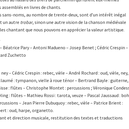
s assemblés en livres de chants.
 sans-noms, au nombre de trente-deux, sont d’un intérêt inégal
t un autre
trobar
, sinon une autre vision de la chanson médiévale
 les chantant que nous pouvons en apprécier la valeur artistique.
e
 Béatrice Pary – Antoni Madueno – Josep Benet ; Cédric Crespin –
ard Zuchetto
ey – Cédric Crespin : rebec, vièle – André Rochard : oud, vièle, ney,
llaumé : tympanon, vielle à roue ténor – Bertrand Bayle : guiterne,
aisse : flûtes – Christophe Montet : percussions ; Véronique Condes
ing : flûtes – Mathieu Rossi : tarota, veuze – Pascal Jaussaud : bo
rcussions – Jean Pierre Dubuquoy : rebec, vièle – Patrice Brient :
ert : oud, harpe, organetto.
ant et direction musicale, restitution des textes et traductions