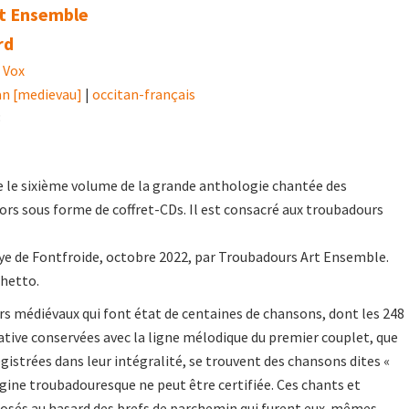
t Ensemble
rd
 Vox
an [medievau]
|
occitan-français
3
e le sixième volume de la grande anthologie chantée des
ors sous forme de coffret-CDs. Il est consacré aux troubadours
ye de Fontfroide, octobre 2022, par Troubadours Art Ensemble.
chetto.
s médiévaux qui font état de centaines de chansons, dont les 248
tive conservées avec la ligne mélodique du premier couplet, que
gistrées dans leur intégralité, se trouvent des chansons dites «
gine troubadouresque ne peut être certifiée. Ces chants et
osés au hasard des brefs de parchemin qui furent eux-mêmes