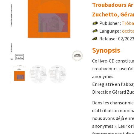
Troubadours Ar
Zuchetto, Géra
Publisher :
Tròba
Language :
occit
Release : 02/202
Synopsis
Ce livre-CD constitu
troubadours jusqu’al
anonymes.
Enregistré en l’abba
Direction Gérard Zu
Dans les chansonnier
d’attribution nomina
nous avons déjà enre
anonymes ». Leur ori
fragments sont disp