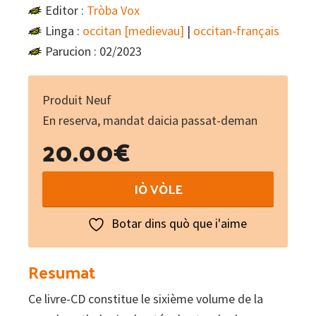
Editor :
Tròba Vox
Linga :
occitan [medievau]
|
occitan-français
Parucion : 02/2023
Produit Neuf
En reserva, mandat daicia passat-deman
20.00
€
La
IÒ VÒLE
Tròba
:
Botar dins quò que i'aime
Anthologie
chantée
Resumat
des
Ce livre-CD constitue le sixième volume de la
troubadours