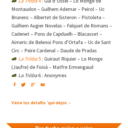
La Tròba
4
: Gui d’Ussel – Lo Monge de
Montaudon – Guilhem Ademar – Peirol – Uc
Brunenc – Albertet de Sisteron – Pistoleta –
Guilhem Augier Novelas – Falquet de Romans –
Cadenet – Pons de Capduelh – Blacasset –
Aimeric de Belenoi Pons d’Ortafa – Uc de Sant
Circ – Peire Cardenal – Daude de Pradas
La Tròba
5
: Guiraut Riquier – Lo Monge
(Jaufre) de Foixà – Matfre Ermengaud
La Tròba
6 : Anonymes
Veire los detalhs 'quí-dejos