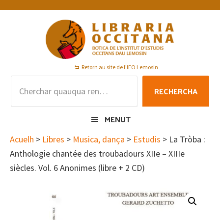
Skip
Skip
Skip
to
to
to
primary
main
footer
navigation
content
Retorn au site de l'IEO Lemosin
Rechercha
RECHERCHA
per
:
MENUT
Acuelh
>
Libres
>
Musica, dança
>
Estudis
> La Tròba :
Anthologie chantée des troubadours XIIe – XIIIe
siècles. Vol. 6 Anonimes (libre + 2 CD)