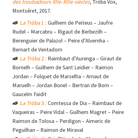
des troubadours XIIe-XIIIe siècles
, Tròba Vox,
Montséret, 2017.
La Tròba
1
: Guilhem de Peiteus – Jaufre
Rudel – Marcabru – Rigaut de Berbezilh –
Berenguier de Palazol – Peire d’Alvernha –
Bernart de Ventadorn
La Tròba
2
: Raimbaut d’Aurenga – Giraut de
Bornelh – Guilhem de Sant Leidier – Raimon
Jordan – Folquet de Marselha – Arnaut de
Maruelh – Jordan Bonel – Bertran de Born –
Gaucelm Faidit
La Tròba
3
: Comtessa de Dia – Raimbaut de
Vaqueiras – Peire Vidal – Guilhem Magret – Peire
Raimon de Tolosa – Perdigon – Aimeric de
Peguilhan – Raimon de Miraval