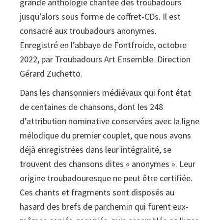
grande anthologie chantée des troubadours
XIIe
jusqu’alors sous forme de coffret-CDs. Il est
-
consacré aux troubadours anonymes.
XIIIe
Enregistré en l’abbaye de Fontfroide, octobre
siècles.
2022, par Troubadours Art Ensemble. Direction
Vol.
Gérard Zuchetto.
6
Anonimes
Dans les chansonniers médiévaux qui font état
(libre
de centaines de chansons, dont les 248
+
d’attribution nominative conservées avec la ligne
2
mélodique du premier couplet, que nous avons
CD)
déjà enregistrées dans leur intégralité, se
quantity
trouvent des chansons dites « anonymes ». Leur
origine troubadouresque ne peut être certifiée.
Ces chants et fragments sont disposés au
hasard des brefs de parchemin qui furent eux-