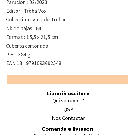
Parucion : 02/2023
Editor : Tròba Vox
Colleccion : Votz de Trobar
Nb de pajas : 64
Format : 15,5 x 21,5 cm
Cuberta cartonada
Pés : 384 g
EAN 13 : 9791093692548
Footer
Librariá occitana
Quí sem-nos ?
QSP
Nos Contactar
Comanda e livrason