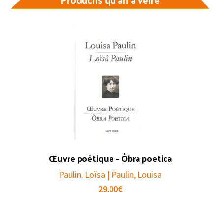
Produchs qu'an a veire
Œuvre poétique – Òbra poetica
Paulin, Loïsa | Paulin, Louisa
29.00
€