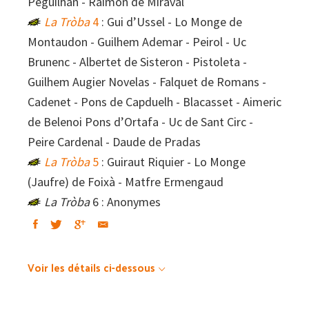
Peguilhan - Raimon de Miraval
La Tròba
4
: Gui d’Ussel - Lo Monge de
Montaudon - Guilhem Ademar - Peirol - Uc
Brunenc - Albertet de Sisteron - Pistoleta -
Guilhem Augier Novelas - Falquet de Romans -
Cadenet - Pons de Capduelh - Blacasset - Aimeric
de Belenoi Pons d’Ortafa - Uc de Sant Circ -
Peire Cardenal - Daude de Pradas
La Tròba
5
: Guiraut Riquier - Lo Monge
(Jaufre) de Foixà - Matfre Ermengaud
La Tròba
6 : Anonymes
Voir les détails ci-dessous