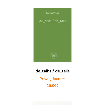
de_talhs / dé_tails
Privat, Jaumes
15.00
€