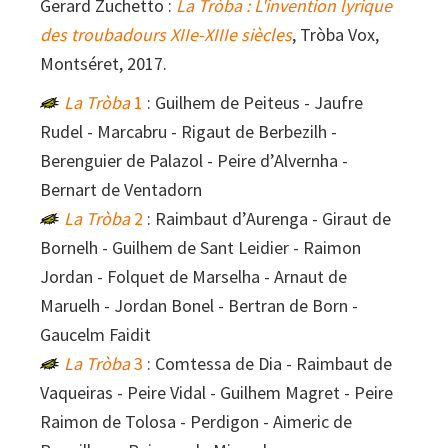
Gerard Zuchetto :
La Tròba : L'invention lyrique
des troubadours XIIe-XIIIe siècles
, Tròba Vox,
Montséret, 2017.
La Tròba
1
: Guilhem de Peiteus - Jaufre
Rudel - Marcabru - Rigaut de Berbezilh -
Berenguier de Palazol - Peire d’Alvernha -
Bernart de Ventadorn
La Tròba
2
: Raimbaut d’Aurenga - Giraut de
Bornelh - Guilhem de Sant Leidier - Raimon
Jordan - Folquet de Marselha - Arnaut de
Maruelh - Jordan Bonel - Bertran de Born -
Gaucelm Faidit
La Tròba
3
: Comtessa de Dia - Raimbaut de
Vaqueiras - Peire Vidal - Guilhem Magret - Peire
Raimon de Tolosa - Perdigon - Aimeric de