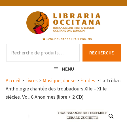
Passer
Passer
Passer
à
au
au
la
contenu
pied
navigation
principal
de
principale
page
Retour au site de l'IEO Limousin
Recherche
RECHERCHE
pour :
MENU
Accueil
>
Livres
>
Musique, danse
>
Études
> La Tròba :
Anthologie chantée des troubadours XIIe – XIIIe
siècles. Vol. 6 Anonimes (libre + 2 CD)