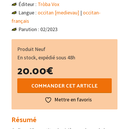
Éditeur :
Tròba Vox
Langue :
occitan [medievau]
|
occitan-
français
Parution : 02/2023
Produit Neuf
En stock, expédié sous 48h
20.00
€
quantité
COMMANDER CET ARTICLE
de
La
Mettre en favoris
Tròba
:
Résumé
Anthologie