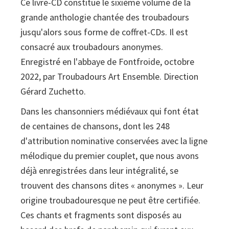
Ce livre-CD constitue le sixième volume de la
chantée
grande anthologie chantée des troubadours
des
jusqu'alors sous forme de coffret-CDs. Il est
troubadours
consacré aux troubadours anonymes.
XIIe
Enregistré en l'abbaye de Fontfroide, octobre
-
2022, par Troubadours Art Ensemble. Direction
XIIIe
Gérard Zuchetto.
siècles.
Vol.
Dans les chansonniers médiévaux qui font état
6
de centaines de chansons, dont les 248
Anonimes
d'attribution nominative conservées avec la ligne
(libre
mélodique du premier couplet, que nous avons
+
déjà enregistrées dans leur intégralité, se
2
trouvent des chansons dites « anonymes ». Leur
CD)
origine troubadouresque ne peut être certifiée.
Ces chants et fragments sont disposés au