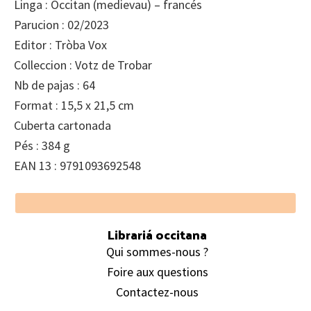
Linga : Occitan (medievau) – francés
Parucion : 02/2023
Editor : Tròba Vox
Colleccion : Votz de Trobar
Nb de pajas : 64
Format : 15,5 x 21,5 cm
Cuberta cartonada
Pés : 384 g
EAN 13 : 9791093692548
Footer
Librariá occitana
Qui sommes-nous ?
Foire aux questions
Contactez-nous