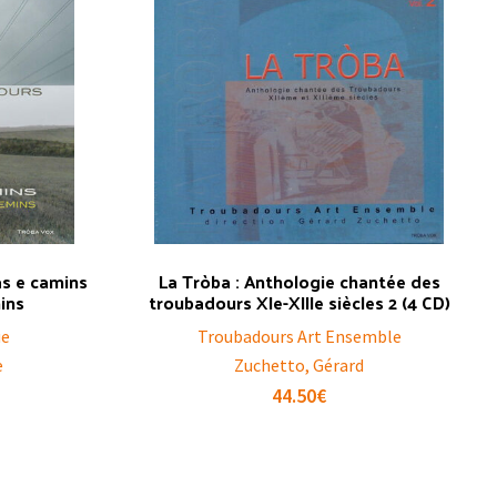
as e camins
La Tròba : Anthologie chantée des
ins
troubadours XIe-XIIIe siècles 2 (4 CD)
ue
Troubadours Art Ensemble
e
Zuchetto, Gérard
44.50
€