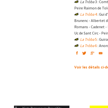
La Tròba
3 : Comt
Peire Raimon de Tolo
La Tròba
4
: Gui 
Brunenc - Albertet d
Romans - Cadenet - P
Uc de Sant Circ - Pe
La Tròba
5
: Guir
La Tròba
6
: Ano
Voir les détails ci-