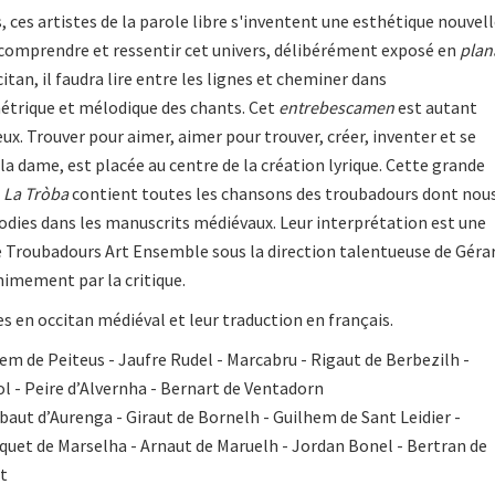
 ces artistes de la parole libre s'inventent une esthétique nouvell
 comprendre et ressentir cet univers, délibérément exposé en
plan
citan, il faudra lire entre les lignes et cheminer dans
trique et mélodique des chants. Cet
entrebescamen
est autant
ux. Trouver pour aimer, aimer pour trouver, créer, inventer et se
 la dame, est placée au centre de la création lyrique. Cette grande
,
La Tròba
contient toutes les chansons des troubadours dont nou
dies dans les manuscrits médiévaux. Leur interprétation est une
e Troubadours Art Ensemble sous la direction talentueuse de Géra
imement par la critique.
es en occitan médiéval et leur traduction en français.
hem de Peiteus - Jaufre Rudel - Marcabru - Rigaut de Berbezilh -
l - Peire d’Alvernha - Bernart de Ventadorn
baut d’Aurenga - Giraut de Bornelh - Guilhem de Sant Leidier -
uet de Marselha - Arnaut de Maruelh - Jordan Bonel - Bertran de
t