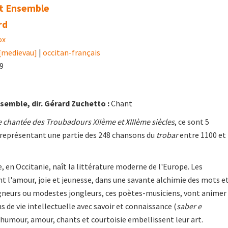
t Ensemble
rd
ox
 [medievau]
|
occitan-français
09
semble, dir. Gérard Zuchetto :
Chant
e chantée des Troubadours XIIème et XIIIème siècles
, ce sont 5
D représentant une partie des 248 chansons du
trobar
entre 1100 et
le, en Occitanie, naît la littérature moderne de l'Europe. Les
 l'amour, joie et jeunesse, dans une savante alchimie des mots e
igneurs ou modestes jongleurs, ces poètes-musiciens, vont animer
s de vie intellectuelle avec savoir et connaissance (
saber e
, humour, amour, chants et courtoisie embellissent leur art.