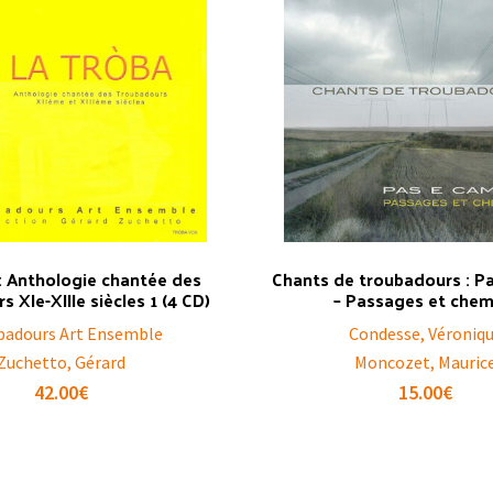
: Anthologie chantée des
Chants de troubadours : P
 XIe-XIIIe siècles 1 (4 CD)
– Passages et chem
badours Art Ensemble
Condesse, Véroniq
Zuchetto, Gérard
Moncozet, Mauric
42.00
€
15.00
€