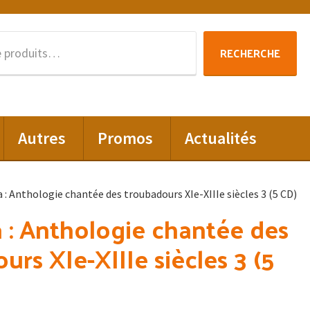
Recherche
RECHERCHE
pour :
Autres
Promos
Actualités
 : Anthologie chantée des troubadours XIe-XIIIe siècles 3 (5 CD)
 : Anthologie chantée des
urs XIe-XIIIe siècles 3 (5