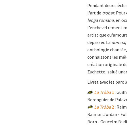
Pendant deux siècles,
l'art de
trobar
. Pour
lenga romana
, en oc
l'enchevêtrement mé
artistique qu'amoure
dépasser. La
domna
,
anthologie chantée
connaissons les mélo
création originale d
Zuchetto, salué unan
Livret avec les parol
La Tròba
1
: Guil
Berenguier de Palazo
La Tròba
2
: Raim
Raimon Jordan - Folq
Born - Gaucelm Faidi