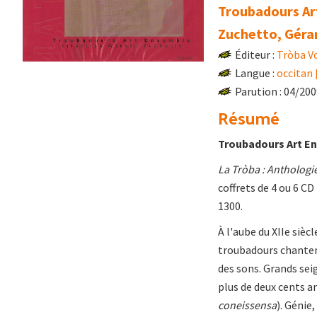
Troubadours Ar
Zuchetto, Géra
Éditeur :
Tròba V
Langue :
occitan
Parution : 04/20
Résumé
Troubadours Art En
La Tròba : Anthologi
coffrets de 4 ou 6 C
1300.
À l'aube du XIIe sièc
troubadours chantent
des sons. Grands se
plus de deux cents an
coneissensa
). Génie