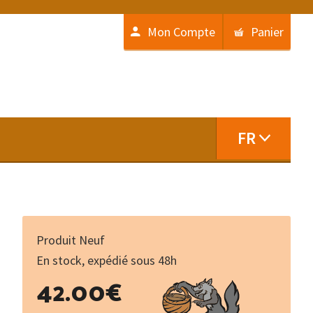
Mon Compte
Panier
FR
Produit Neuf
En stock, expédié sous 48h
quantité
42.00
€
de
La