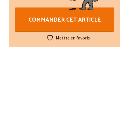
Tròba
:
COMMANDER CET ARTICLE
Anthologie
chantée
des
Mettre en favoris
troubadours
XIe-
XIIIe
siècles
3
(5
CD)
t