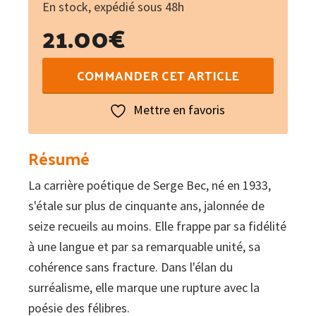
En stock, expédié sous 48h
21.00
€
quantité
COMMANDER CET ARTICLE
de
Obra
Mettre en favoris
poetica
-
Résumé
Œuvre
La carrière poétique de Serge Bec, né en 1933,
poétique
s'étale sur plus de cinquante ans, jalonnée de
1954-
seize recueils au moins. Elle frappe par sa fidélité
1960
à une langue et par sa remarquable unité, sa
cohérence sans fracture. Dans l'élan du
surréalisme, elle marque une rupture avec la
poésie des félibres.