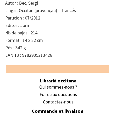
Autor : Bec, Sergi
Linga : Occitan (provençau) – francés
Parucion : 07/2012
Editor : Jorn
Nb de pajas : 214
Format : 14 x 22 cm
Pés : 342 g
EAN 13 : 9782905213426
Footer
Librariá occitana
Qui sommes-nous ?
Foire aux questions
Contactez-nous
Commande et livraison