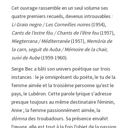
Cet ouvrage rassemble en un seul volume ses
quatre premiers recueils, devenus introuvables :
Li Graio negro / Les Corneilles noires
(1954),
Cants de l'estre fòu / Chants de l'être fou
(1957),
Miegterrana / Méditerranée
(1957),
Memòria de
la carn, seguit de Auba / Mémoire de la chair,
suivi de Aube
(1959-1960).
Serge Bec a bâti son univers poétique sur trois
instances : le je omniprésent du poète, le tu de la
femme aimée et la troisième personne qu'est le
pays, le Lubéron. Cette parole lyrique s'adresse
presque toujours au même destinataire féminin,
Anne ; la femme passionnément aimée, la
dòmna
des troubadours. Sa présence envahit
l'œuvre, elle est tout à la fois l'objet de la passion