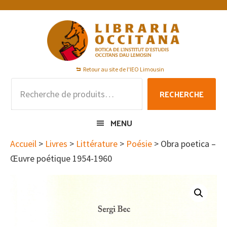
Passer
Passer
Passer
à
au
au
la
contenu
pied
navigation
principal
de
principale
page
Retour au site de l'IEO Limousin
Recherche
RECHERCHE
pour :
MENU
Accueil
>
Livres
>
Littérature
>
Poésie
> Obra poetica –
Œuvre poétique 1954-1960