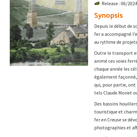
Release : 06/202
Synopsis
Depuis le début de s
fer a accompagné l’e
au rythme de projet
Outre le transport e
animé ces voies fer
chaque année les cél
également façonné, 
qui, pour partie, ont
tels Claude Monet o
Des bassins houiller
touristique et charm
fer en Creuse se dév
photographies et aff