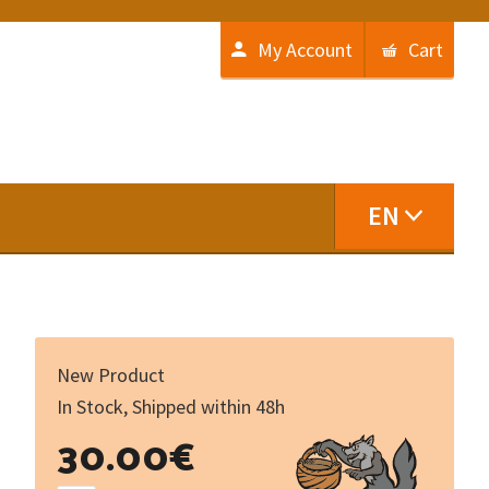
My Account
Cart
EN
New Product
In Stock, Shipped within 48h
Histoire
30.00
€
du
chemin