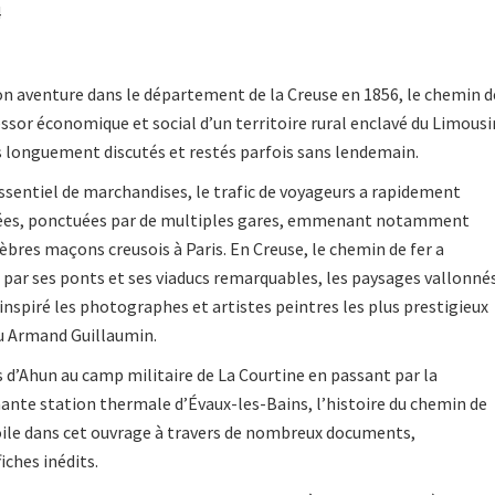
4
on aventure dans le département de la Creuse en 1856, le chemin d
ssor économique et social d’un territoire rural enclavé du Limousi
s longuement discutés et restés parfois sans lendemain.
ssentiel de marchandises, le trafic de voyageurs a rapidement
rées, ponctuées par de multiples gares, emmenant notamment
èbres maçons creusois à Paris. En Creuse, le chemin de fer a
par ses ponts et ses viaducs remarquables, les paysages vallonné
 inspiré les photo­graphes et artistes peintres les plus prestigieux
u Armand Guillaumin.
s d’Ahun au camp militaire de La Courtine en passant par la
ante station thermale d’Évaux-les-Bains, l’histoire du chemin de
oile dans cet ouvrage à travers de nombreux documents,
iches inédits.