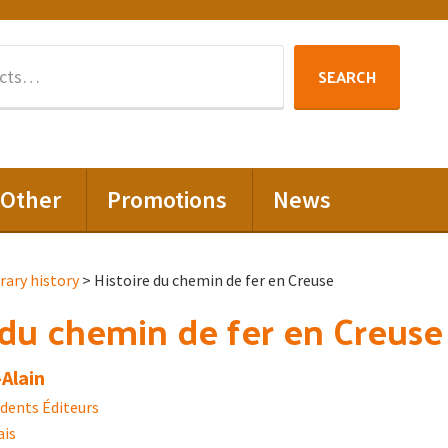
Search
SEARCH
for:
Other
Promotions
News
ary history
> Histoire du chemin de fer en Creuse
 du chemin de fer en Creuse
Alain
rdents Éditeurs
ais