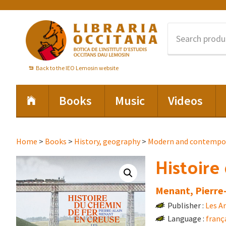
Skip
Skip
Skip
to
to
to
primary
main
footer
navigation
content
Back to the IEO Lemosin website
Books
Music
Videos
Home
>
Books
>
History, geography
>
Modern and contempor
Histoire
Menant, Pierre-
Publisher :
Les A
Language :
franç