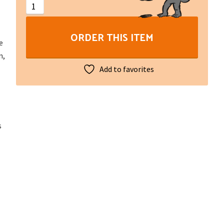
de
fer
ORDER THIS ITEM
en
e
Creuse
n,
quantity
Add to favorites
s