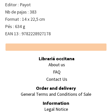
Editor : Payot
Nb de pajas : 383
Format : 14 x 22,5 cm
Pés : 634 g
EAN 13 : 9782228927178
Footer
Librariá occitana
About us
FAQ
Contact Us
Order and delivery
General Terms and Conditions of Sale
Information
Legal Notice