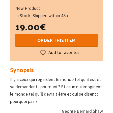
New Product
In Stock, Shipped within 48h
19.00
€
La
ORDER THIS ITEM
désobéissance
fertile
Add to favorites
:
Pour
Synopsis
une
Il y a ceux qui regardent le monde tel qu’il est et
écologie
se demandent : pourquoi ? Et ceux qui imaginent
offensive
le monde tel qu’il devrait être et qui se disent :
quantity
pourquoi pas ?
George Bernard Shaw