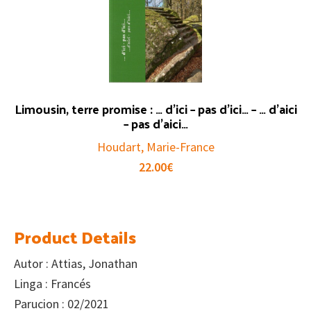
Limousin, terre promise : … d’ici – pas d’ici… – … d’aici
– pas d’aici…
Houdart, Marie-France
22.00
€
Product Details
Autor : Attias, Jonathan
Linga : Francés
Parucion : 02/2021