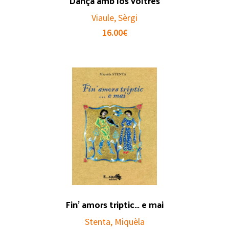
Dança amb los voltres
Viaule, Sèrgi
16.00
€
Fin’ amors triptic… e mai
Stenta, Miquèla