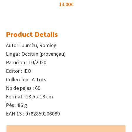
13.00
€
Product Details
Autor : Jumèu, Romieg
Linga : Occitan (provençau)
Parucion : 10/2020
Editor : IEO
Colleccion : A Tots
Nb de pajas : 69
Format : 13,5 x 18 cm
Pés : 86 g
EAN 13 : 9782859106089
Footer