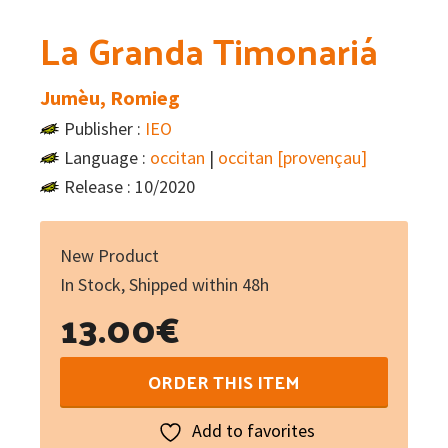
La Granda Timonariá
Jumèu, Romieg
Publisher :
IEO
Language :
occitan
|
occitan [provençau]
Release : 10/2020
New Product
In Stock, Shipped within 48h
13.00
€
La
ORDER THIS ITEM
Granda
Timonariá
Add to favorites