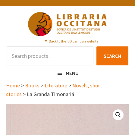
Skip
Skip
Skip
to
to
to
primary
main
footer
navigation
content
Back to the IEO Lemosin website
Search
SEARCH
for:
MENU
Home
>
Books
>
Literature
>
Novels, short
stories
> La Granda Timonariá