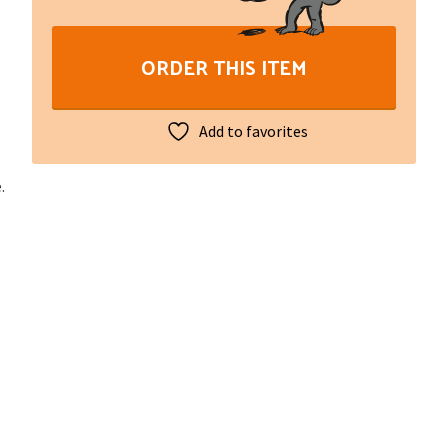
Idées
fausses
ORDER THIS ITEM
et
vraies
questions
Add to favorites
quantity
.