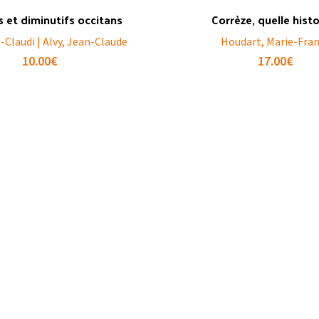
 et diminutifs occitans
Corrèze, quelle histo
-Claudi | Alvy, Jean-Claude
Houdart, Marie-Fra
10.00
€
17.00
€