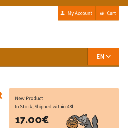
My Account
Cart
EN
t
New Product
In Stock, Shipped within 48h
Langues
17.00
€
régionales
: