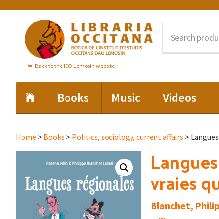
Skip
Skip
Skip
to
to
to
primary
main
footer
navigation
content
Back to the IEO Lemosin website
Books
Music
Videos
Home
>
Books
>
Politics, sociology, current affairs
> Langues 
Langues 
vraies q
Blanchet, Phili