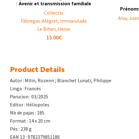
: Avenir et transmission familiale
Prénoms
Collectiu
Alvy, Joan
Fàbregas-Alégret, Immaculada
Le Bihan, Herve
15.00
€
Product Details
Autor : Milin, Rozenn ; Blanchet Lunati, Philippe
Linga : Francés
Parucion : 03/2025
Editor : Héliopoles
Nb de pajas : 185
Format : 14 x 20 cm
Pés : 238 g
EAN 13 : 9782379851186