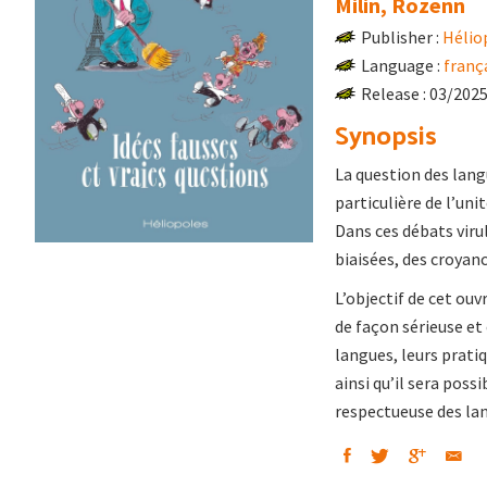
Milin, Rozenn
Publisher :
Hélio
Language :
franç
Release : 03/202
Synopsis
La question des lang
particulière de l’u
Dans ces débats viru
biaisées, des croyan
L’objectif de cet ouv
de façon sérieuse et 
langues, leurs pratiq
ainsi qu’il sera poss
respectueuse des lan