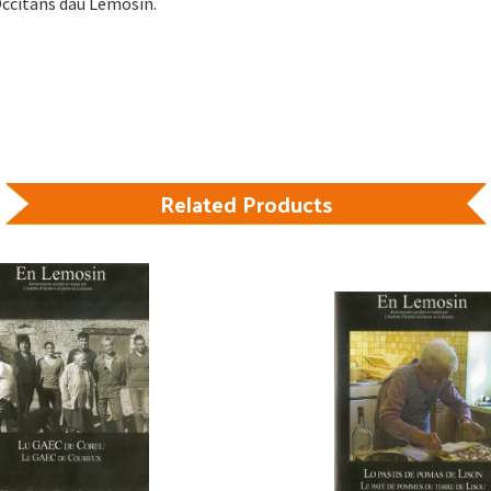
 Occitans dau Lemosin.
Related Products