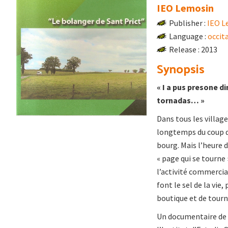
IEO Lemosin
Publisher :
IEO L
Language :
occit
Release : 2013
Synopsis
« I a pus presone d
tornadas… »
Dans tous les villag
longtemps du coup de
bourg. Mais l’heure d
« page qui se tourne
l’activité commercial
font le sel de la vie
boutique et de tourn
Un documentaire de 1