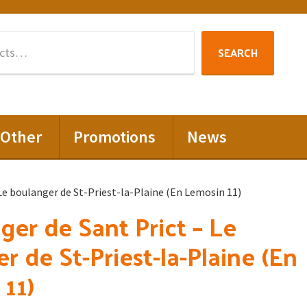
Search
SEARCH
for:
Other
Promotions
News
 Le boulanger de St-Priest-la-Plaine (En Lemosin 11)
ger de Sant Prict – Le
r de St-Priest-la-Plaine (En
11)