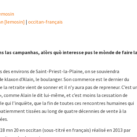
emosin
an [lemosin]
|
occitan-français
ins las campanhas, alòrs quò interesse pus le mònde de faire l
es des environs de Saint-Priest-la-Plaine, on se souviendra
 klaxon d’Alain, le boulanger. Son commerce est le dernier du
e la retraite vient de sonner et il n’y aura pas de repreneur. C’est u
 », comme Alain le dit lui-même, et c’est moins la cessation de
e qui l’inquiète, que la fin de toutes ces rencontres humaines qui
, patiemment tissées au long de quatre décennies de vente à la
ées.
8 mn 20 en occitan (sous-titré en français) réalisé en 2013 par