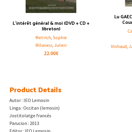
Lu GAEC
Cour
L’intérêt général & moi (DVD + CD +
libreton)
Ca
Metrich, Sophie
Milanesi, Julien
Vinhaud, J
22.00
€
Product Details
Autor : IEO Lemosin
Linga : Occitan (lemosin)
Jostitolatge francés
Parucion : 2013
Editor : IEO Lemosin