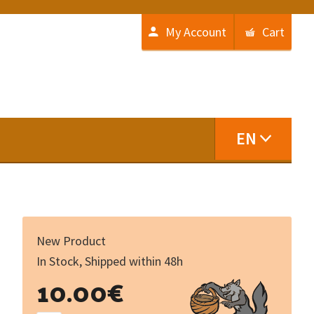
My Account
Cart
EN
New Product
In Stock, Shipped within 48h
Le
10.00
€
bolanger
de