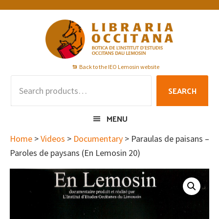
Skip
Skip
Skip
to
to
to
primary
main
footer
navigation
content
Back to the IEO Lemosin website
Search
SEARCH
for:
MENU
Home
>
Videos
>
Documentary
> Paraulas de paisans –
Paroles de paysans (En Lemosin 20)